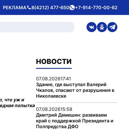
РЕКЛАМА
8(4212) 477-650
+7-914-770-00-62
Телефон
whatsApp
ссылка на стран
ссылка на 
ссылка
НОВОСТИ
07.08.2026
17:41
Здание, где выступал Валерий
Чкалов, спасают от разрушения в
Николаевске
, что уж и
ередная попытка
07.08.2026
15:58
Дмитрий Демешин: развиваем
край с поддержкой Президента и
Полпредства ДФО