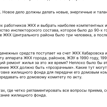
 Новое дело должны делать новые, энергичные и тала
ех работников ЖКХ и выбрать наиболее компетентных 
ство инспекторского состава, которое было до 90-х го
е ЖКХ Центрального района было три человека, а посл
о денежных средств поступает на счет ЖКХ Хабаровска 
у аппарата ЖКХ города, районов, ЖЭУ в 1990 году, 199
щий ремонт жилья за это же время? Неплохо было бы э
жение ЖКХ должно быть «прозрачным». Какие тут могут
товке жилищного фонда для передачи его домовым ком
редавать его домовому комитету по акту.
х, где четко регламентировать все вопросы приема, 
жание жилищного фонда.