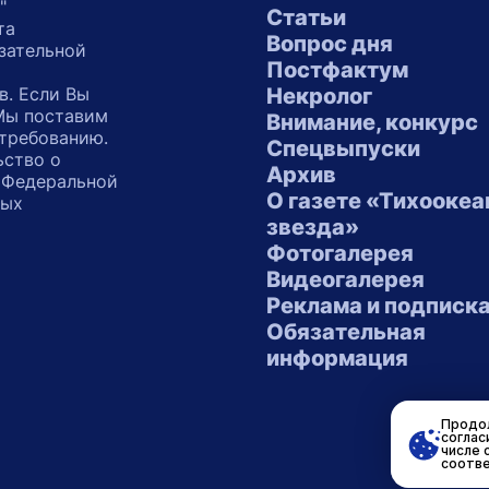
"
Статьи
та
Вопрос дня
зательной
Постфактум
в. Если Вы
Некролог
 Мы поставим
Внимание, конкурс
 требованию.
Спецвыпуски
ьство о
Архив
 Федеральной
О газете «Тихоокеа
ных
звезда»
"
Фотогалерея
Видеогалерея
Реклама и подписк
Обязательная
информация
Продол
соглас
числе 
соотве