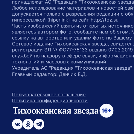
принадлежат АО "Редакция "Тихоокеанская звезда
Любое использование материалов и новостей сай
допускается только с разрешения редакции с обя
гиперссылкой (hiperlink) на сайт http://toz.su
Часть изображений взяты из открытых источнико
являетесь автором фото, сообщите нам об этом.
ссылку на авторство или удалим фото по Вашему
Сетевое издание Тихоокеанская звезда, свидетел
регистрации ЭЛ № ФС77-75133 выдано 07.03.2019
службой по надзору в сфере связи, информацион
технологий и массовых коммуникаций
Учредитель АО "Редакция "Тихоокеанская звезда
Главный редактор: Денчик Е.Д.
Пользовательское соглашение
Политика конфиденциальности
возрастное ограничение 16+
ссылка на главную
ссылка на страницу в Вконтакте
ссылка на страницу в Одноклассниках
ссылка на канал в Телеграмм