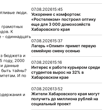
07.08.2026
15:45
нтливые люди.
Ускорение с комфортом:
«Ростелеком» построил оптику
еще для 3 000 домохозяйств
и грамотных
Хабаровского края
дов. К
е - одиннадцать
07.08.2026
15:37
Лагерь «Олимп» примет первую
семейную смену осенью
из бюджета и
5 году, 2000
07.08.2026
15:16
ти данные
Интерес к работе курьером среди
 быть тайны?
студентов вырос на 32% в
итетам. И по
Хабаровском крае
07.08.2026
13:52
Жители Хабаровского края могут
содержания и
получить до миллиона рублей на
социальный проект