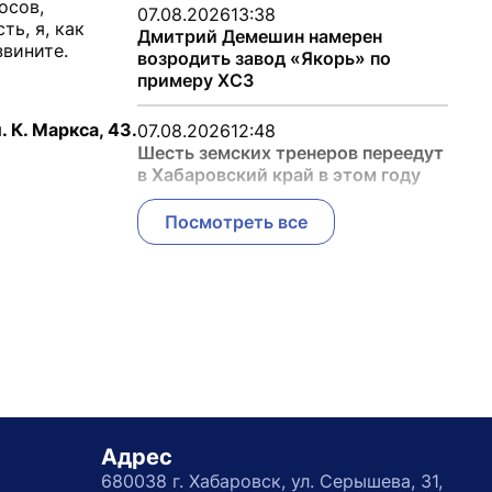
осов,
07.08.2026
13:38
ь, я, как
Дмитрий Демешин намерен
звините.
возродить завод «Якорь» по
примеру ХСЗ
К. Маркса, 43.
07.08.2026
12:48
Шесть земских тренеров переедут
в Хабаровский край в этом году
Посмотреть все
Адрес
680038 г. Хабаровск, ул. Серышева, 31,