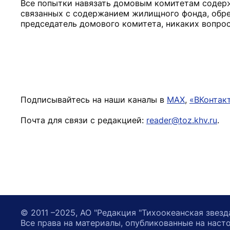
Все попытки навязать домовым комитетам содерж
связанных с содержанием жилищного фонда, обреч
председатель домового комитета, никаких вопросо
Подписывайтесь на наши каналы в
MAX
,
«ВКонтак
Почта для связи с редакцией:
reader@toz.khv.ru
.
© 2011 –2025, АО "Редакция "Тихоокеанская звезд
Все права на материалы, опубликованные на наст