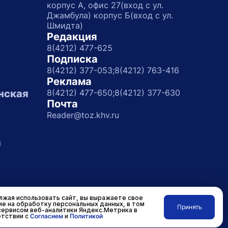
корпус А, офис 27(вход с ул.
Джамбула) корпус Б(вход с ул.
Шмидта)
Редакция
8(4212) 477-625
Подписка
8(4212) 377-053;
8(4212) 763-416
Реклама
нская
8(4212) 477-650;
8(4212) 377-630
Почта
Reader@toz.khv.ru
а
жая использовать сайт, вы выражаете свое
ие на обработку персональных данных, в том
Принять
сервисом веб-аналитики Яндекс.Метрика в
Разработано в
RASA
тствии с
Согласием
и
Политикой