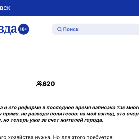
ОВСК
ю
620
Просмотры
 и его реформе в последнее время написано так много
у прямо, не разводя политесов: на мой взгляд, это оч
 но теперь уже за счет жителей города.
о хозяйства нужна. Но для этого требуется: