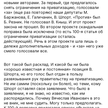
новыми авторами. За первый, где предлагалось
снять ограничения на приватизацию, голосовали
«за» (еще раз повторяю) наши депутаты М.
Баржанова, Е. Галичанин, В. Шпорт. «Против» был
Б. Резник. Не голосовал В. Кныш. И этот проект
закона не прошел. Во втором проекте скандальная
поправка была исключена (то есть 100-я статья об
ограничении приватизации осталась
действующей). Речь в этом проекте шла лишь о
дележе дополнительных доходов - и «за» него уже
смело голосовали все.
Вот такой был расклад. И какой бы ни была
«хорошо известная и постоянная» позиция В.
Шпорта, но его голос был отдан в пользу
развязывания рук правительству на приватизацию.
Не им самим (поскольку он болел), но теми, кому
Шпорт оставлял свое заявление. Что было в
заявлении, я не знаю, но известно, как им
распорядились. Почему Вячеслав Иванович в это
не вник, не мне судить. Могу только предполагать.
К 100-й поправке прилагался список объектов на