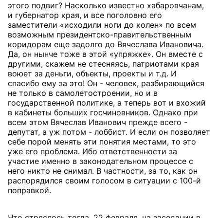
этого подвиг? Насколько известно хабаровчанам,
и губернатор края, и все поголовно его
заместители «исходили ноги до колен» по всем
возможным президентско-правительственным
коридорам еще задолго до Вячеслава Ивановича.
Да, он нынче тоже в этой «упряжке». Он вместе с
другими, скажем не стесняясь, патриотами края
воюет за деньги, объекты, проекты и т.д. И
спасибо ему за это! Он - человек, разбирающийся
не только в самолетостроении, но и в
государственной политике, а теперь вот и вхожий
в кабинеты больших госчиновников. Однако при
всем этом Вячеслав Иванович прежде всего -
депутат, а уж потом - лоббист. И если он позволяет
себе порой менять эти понятия местами, то это
уже его проблема. Ибо ответственности за
участие именно в законодательном процессе с
него никто не снимал. В частности, за то, как он
распорядился своим голосом в ситуации с 100-й
поправкой.
Что стряслось тогда, 22 февраля, на заседании в