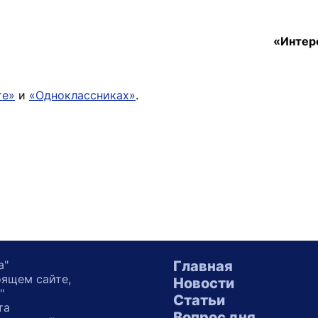
«Интер
те»
и
«Одноклассниках»
.
а"
Главная
оящем сайте,
Новости
"
Статьи
та
Вопрос дня