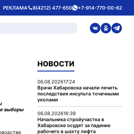
РЕКЛАМА
8(4212) 477-650
+7-914-770-00-62
Телефон
whatsApp
ссылка на стран
ссылка на 
ссылка
НОВОСТИ
06.08.2026
17:24
Врачи Хабаровска начали лечить
последствия инсульта точечными
уколами
ы
ые выборы
06.08.2026
16:39
Начальника стройучастка в
Хабаровске осудят за падение
рабочего в шахту лифта
ководстве