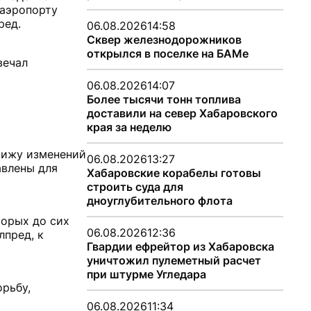
 аэропорту
ред.
06.08.2026
14:58
Сквер железнодорожников
открылся в поселке на БАМе
вечал
06.08.2026
14:07
Более тысячи тонн топлива
доставили на север Хабаровского
края за неделю
 вижу изменений
06.08.2026
13:27
авлены для
Хабаровские корабелы готовы
строить суда для
дноуглубительного флота
торых до сих
06.08.2026
12:36
лпред, к
Гвардии ефрейтор из Хабаровска
уничтожил пулеметный расчет
при штурме Угледара
орьбу,
06.08.2026
11:34