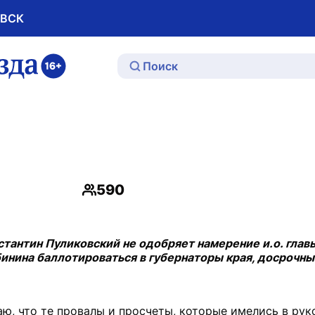
ОВСК
ю
590
Просмотры
тантин Пуликовский не одобряет намерение и.о. глав
инина баллотироваться в губернаторы края, досрочн
аю, что те провалы и просчеты, которые имелись в ру