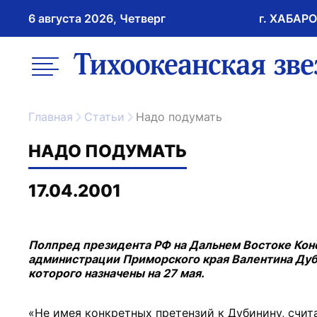
6 августа 2026, Четверг
г. ХАБАР
возрастное ограничение 16+
меню
ссылка на главну
Главная
Статьи
Надо подумать
НАДО ПОДУМАТЬ
17.04.2001
Полпред президента РФ на Дальнем Востоке Конс
администрации Приморского края Валентина Дуб
которого назначены на 27 мая.
«Не имея конкретных претензий к Дубинину, счит