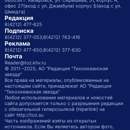
680038 г. Хабаровск, ул. Серышева, 31, корпус А,
офис 27(вход с ул. Джамбула) корпус Б(вход с ул.
Шмидта)
Редакция
8(4212) 477-625
Подписка
8(4212) 377-053;
8(4212) 763-416
Реклама
8(4212) 477-650;
8(4212) 377-630
Почта
Reader@toz.khv.ru
© 2011 –2025, АО "Редакция "Тихоокеанская
звезда"
Все права на материалы, опубликованные на
настоящем сайте, принадлежат АО "Редакция
"Тихоокеанская звезда"
Любое использование материалов и новостей
сайта допускается только с разрешения редакции
с обязательной гиперссылкой (hiperlink) на
сайт http://toz.su
Часть изображений взяты из открытых
источников. Если Вы являетесь автором фото,