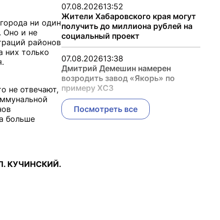
07.08.2026
13:52
Жители Хабаровского края могут
города ни один
получить до миллиона рублей на
 Оно и не
социальный проект
страций районов
а них только
07.08.2026
13:38
.
Дмитрий Демешин намерен
возродить завод «Якорь» по
примеру ХСЗ
о не отвечают,
оммунальной
нов
Посмотреть все
а больше
П. КУЧИНСКИЙ.