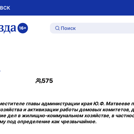
ОВСК
ю
.
575
Просмотры
местителе главы администрации края Ю.Ф. Матвееве п
озяйства и активизации работы домовых комитетов, 
ние дел в жилищно-коммунальном хозяйстве, в частно
му под определение как чрезвычайное.