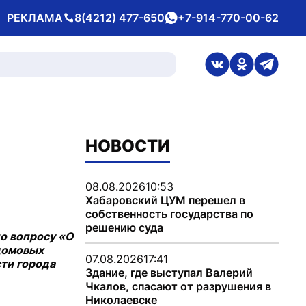
РЕКЛАМА
8(4212) 477-650
+7-914-770-00-62
Телефон
whatsApp
ссылка на стран
ссылка на 
ссылка
НОВОСТИ
08.08.2026
10:53
Хабаровский ЦУМ перешел в
собственность государства по
решению суда
о вопросу «О
домовых
07.08.2026
17:41
сти города
Здание, где выступал Валерий
Чкалов, спасают от разрушения в
Николаевске