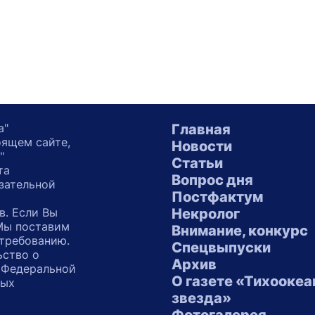
а"
Главная
оящем сайте,
Новости
"
Статьи
та
Вопрос дня
зательной
Постфактум
в. Если Вы
Некролог
 Мы поставим
Внимание, конкурс
 требованию.
Спецвыпуски
ьство о
Архив
 Федеральной
О газете «Тихоокеа
ных
звезда»
"