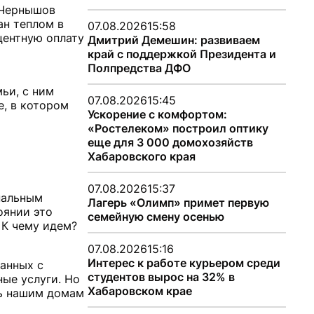
 Чернышов
ан теплом в
07.08.2026
15:58
центную оплату
Дмитрий Демешин: развиваем
край с поддержкой Президента и
Полпредства ДФО
мьи, с ним
07.08.2026
15:45
е, в котором
Ускорение с комфортом:
«Ростелеком» построил оптику
еще для 3 000 домохозяйств
Хабаровского края
07.08.2026
15:37
нальным
Лагерь «Олимп» примет первую
оянии это
семейную смену осенью
 К чему идем?
07.08.2026
15:16
Интерес к работе курьером среди
занных с
студентов вырос на 32% в
ые услуги. Но
Хабаровском крае
ть нашим домам