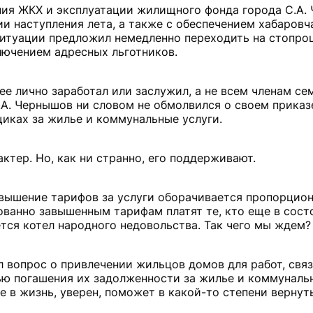
ния ЖКХ и эксплуатации жилищного фонда города С.А.
и наступления лета, а также с обеспечением хабаровч
итуации предложил немедленно переходить на стопро
лючением адресных льготников.
ее лично заработал или заслужил, а не всем членам се
.А. Чернышов ни словом не обмолвился о своем приказ
иках за жилье и коммунальные услуги.
ктер. Но, как ни странно, его поддерживают.
овышение тарифов за услуги оборачивается пропорцио
ованно завышенным тарифам платят те, кто еще в сост
ется котел народного недовольства. Так чего мы ждем?
л вопрос о привлечении жильцов домов для работ, свя
ю погашения их задолженности за жилье и коммунальн
ее в жизнь, уверен, поможет в какой-то степени верну