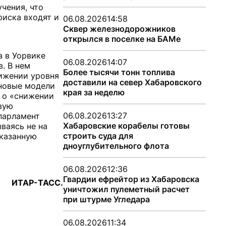
чения, что
риска входят и
06.08.2026
14:58
Сквер железнодорожников
открылся в поселке на БАМе
а в Уорвике
06.08.2026
14:07
. В нем
Более тысячи тонн топлива
ижении уровня
доставили на север Хабаровского
 новые модели
края за неделю
я о «снижении
вую
06.08.2026
13:27
парламент
Хабаровские корабелы готовы
ваясь не на
строить суда для
оказанную
дноуглубительного флота
06.08.2026
12:36
Гвардии ефрейтор из Хабаровска
ИТАР-ТАСС.
уничтожил пулеметный расчет
при штурме Угледара
06.08.2026
11:34