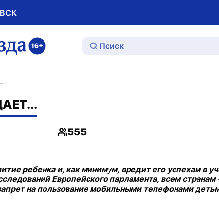
ОВСК
ю
.
ЕТ...
555
Просмотры
ие ребенка и, как минимум, вредит его успехам в уч
следований Европейского парламента, всем странам 
запрет на пользование мобильными телефонами детьм