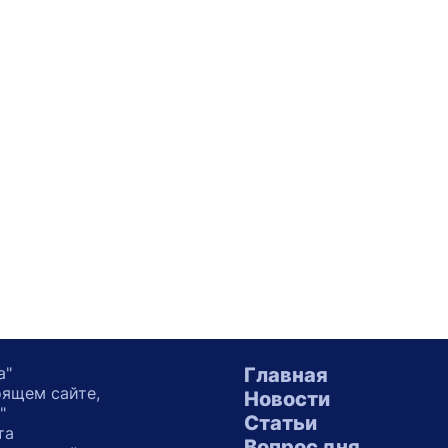
а"
Главная
оящем сайте,
Новости
"
Статьи
та
Вопрос дня