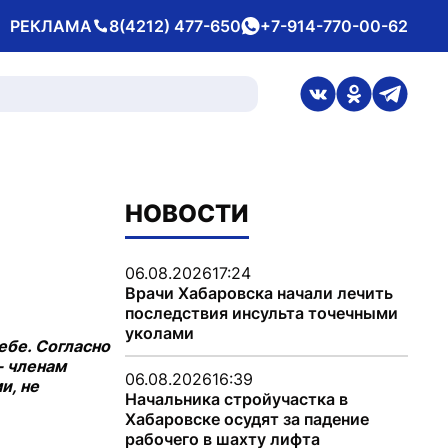
РЕКЛАМА
8(4212) 477-650
+7-914-770-00-62
Телефон
whatsApp
ссылка на стран
ссылка на 
ссылка
НОВОСТИ
06.08.2026
17:24
Врачи Хабаровска начали лечить
последствия инсульта точечными
уколами
ебе. Согласно
- членам
06.08.2026
16:39
и, не
Начальника стройучастка в
Хабаровске осудят за падение
рабочего в шахту лифта