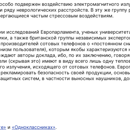
г особо подвержен воздействию электромагнитного излу
и ряду неврологических расстройств. В эту же группу 
двергающиеся частым стрессовым воздействиям.
ии исследований Европарламента, ученых университет
ики, а также британской группы независимых экспертов
 производителей сотовых телефонов о «постоянном сн
анизм пользователя), которым якобы характеризуются
рждают авторы доклада, ибо, по их заключению, говор
ли (скрывая это) имеют в виду всего лишь одну тепло
го излучения, исходящего от сотовых телефонов. Евро
рекламировать безопасность своей продукции, основы
защитных систем, в частности выносных наушников, д
те»
и
«Одноклассниках»
.