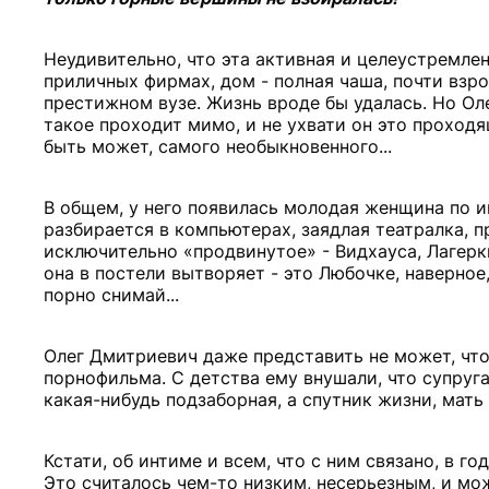
Неудивительно, что эта активная и целеустремлен
приличных фирмах, дом - полная чаша, почти взр
престижном вузе. Жизнь вроде бы удалась. Но Ол
такое проходит мимо, и не ухвати он это проходящ
быть может, самого необыкновенного...
В общем, у него появилась молодая женщина по им
разбирается в компьютерах, заядлая театралка, 
исключительно «продвинутое» - Видхауса, Лагеркв
она в постели вытворяет - это Любочке, наверное
порно снимай...
Олег Дмитриевич даже представить не может, что
порнофильма. С детства ему внушали, что супруга
какая-нибудь подзаборная, а спутник жизни, мать 
Кстати, об интиме и всем, что с ним связано, в 
Это считалось чем-то низким, несерьезным, и мо