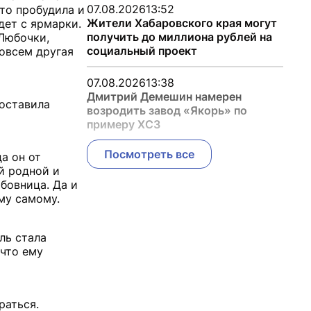
07.08.2026
13:52
то пробудила и
Жители Хабаровского края могут
дет с ярмарки.
получить до миллиона рублей на
 Любочки,
социальный проект
совсем другая
07.08.2026
13:38
Дмитрий Демешин намерен
поставила
возродить завод «Якорь» по
примеру ХСЗ
Посмотреть все
а он от
ый родной и
юбовница. Да и
ему самому.
ль стала
 что ему
раться.