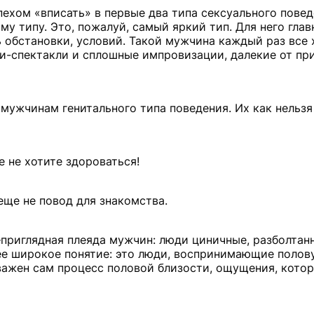
ехом «вписать» в первые два типа сексуального повед
му типу. Это, пожалуй, самый яркий тип. Для него глав
ь обстановки, условий. Такой мужчина каждый раз все 
и-спектакли и сплошные импровизации, далекие от пр
мужчинам генитального типа поведения. Их как нельзя
е не хотите здороваться!
 еще не повод для знакомства.
приглядная плеяда мужчин: люди циничные, разболтанн
лее широкое понятие: это люди, воспринимающие поло
 важен сам процесс половой близости, ощущения, кото