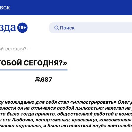
ОВСК
ю
бой сегодня?»
ТОБОЙ СЕГОДНЯ?»
687
Просмотры
ворку неожиданно для себя стал «иллюстрировать» Олег
ности он не отличался особой пылкостью: налегал на 
 это было тогда принято, общественной работой в комс
а его Любочка, «спортсменка, красавица, комсомолка»,
ысоко поднялась, и была активисткой клуба книголюбов