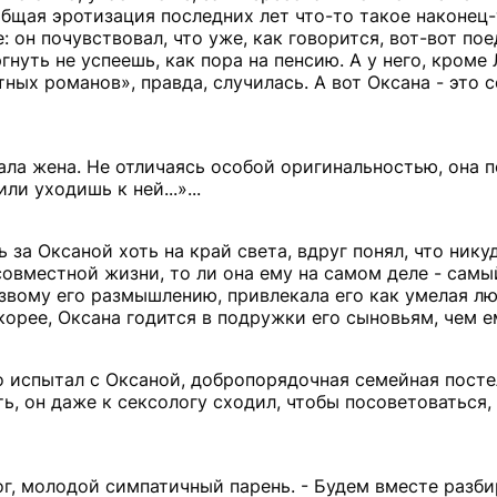
общая эротизация последних лет что-то такое наконец-
 он почувствовал, что уже, как говорится, вот-вот пое
ргнуть не успеешь, как пора на пенсию. А у него, кроме
тных романов», правда, случилась. А вот Оксана - это 
ала жена. Не отличаясь особой оригинальностью, она 
и уходишь к ней...»...
за Оксаной хоть на край света, вдруг понял, что никуд
 совместной жизни, то ли она ему на самом деле - сам
резвому его размышлению, привлекала его как умелая л
скорее, Оксана годится в подружки его сыновьям, чем 
что испытал с Оксаной, добропорядочная семейная посте
ь, он даже к сексологу сходил, чтобы посоветоваться,
лог, молодой симпатичный парень. - Будем вместе разби