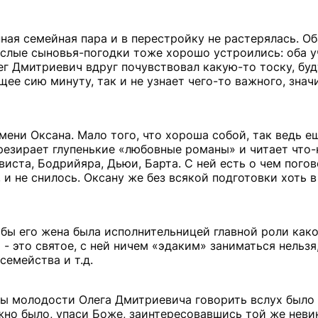
ная семейная пара и в перестройку не растерялась. Об
ослые сыновья-погодки тоже хорошо устроились: оба у
ег Дмитриевич вдруг почувствовал какую-то тоску, буд
ее сию минуту, так и не узнает чего-то важного, знач
ени Оксана. Мало того, что хороша собой, так ведь ещ
презирает глупенькие «любовные романы» и читает что-
иста, Бодрийяра, Дьюи, Барта. С ней есть о чем погов
, и не снилось. Оксану же без всякой подготовки хоть 
бы его жена была исполнительницей главной роли как
 - это святое, с ней ничем «эдаким» заниматься нельзя
семейства и т.д.
годы молодости Олега Дмитриевича говорить вслух было 
жно было, упаси Боже, заинтересовавшись той же неви