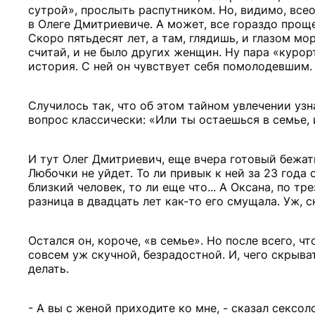
сутрой», прослыть распутником. Но, видимо, все
в Олеге Дмитриевиче. А может, все гораздо проще:
Скоро пятьдесят лет, а там, глядишь, и глазом мо
считай, и не было других женщин. Ну пара «курор
история. С ней он чувствует себя помолодевшим.
Случилось так, что об этом тайном увлечении узн
вопрос классически: «Или ты остаешься в семье, ил
И тут Олег Дмитриевич, еще вчера готовый бежать 
Любочки не уйдет. То ли привык к ней за 23 года
близкий человек, то ли еще что... А Оксана, по т
разница в двадцать лет как-то его смущала. Уж, 
Остался он, короче, «в семье». Но после всего, 
совсем уж скучной, безрадостной. И, чего скрыват
делать.
- А вы с женой приходите ко мне, - сказал сексо