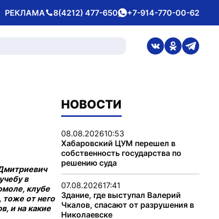
РЕКЛАМА
8(4212) 477-650
+7-914-770-00-62
Телефон
whatsApp
ссылка на стран
ссылка на 
ссылка
НОВОСТИ
08.08.2026
10:53
Хабаровский ЦУМ перешел в
собственность государства по
решению суда
 Дмитриевич
учебу в
07.08.2026
17:41
омоле, клубе
Здание, где выступал Валерий
 тоже от него
Чкалов, спасают от разрушения в
, и на какие
Николаевске