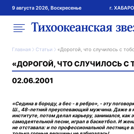
9 августа 2026, Воскресенье
г. ХАБАР
возрастное ограничение 16+
меню
ссылка на главну
Главная
Статьи
«Дорогой, что случилось с то
«ДОРОГОЙ, ЧТО СЛУЧИЛОСЬ С 
02.06.2001
«Седина в бороду, а бес - в ребро», - эту пого
Ш., 48-летний преуспевающий мужчина. Даже в ю
институте, потом делал карьеру, занимался, как
самодеятельной песни, играл в баскетбол. И жен
не отставала: и по профессиональной лестнице в
только горные вершины не взбиралась!