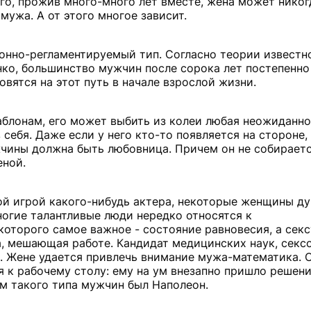
го, прожив много-много лет вместе, жена может никогд
мужа. А от этого многое зависит.
лонно-регламентируемый тип. Согласно теории известн
енко, большинство мужчин после сорока лет постепенн
овятся на этот путь в начале взрослой жизни.
блонам, его может выбить из колеи любая неожиданно
 себя. Даже если у него кто-то появляется на стороне,
жчины должна быть любовница. Причем он не собираетс
еной.
й игрой какого-нибудь актера, некоторые женщины ду
многие талантливые люди нередко относятся к
оторого самое важное - состояние равновесия, а сек
, мешающая работе. Кандидат медицинских наук, секс
. Жене удается привлечь внимание мужа-математика. О
ся к рабочему столу: ему на ум внезапно пришло решен
ем такого типа мужчин был Наполеон.