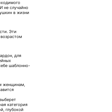
оходимого
 И не случайно
Пушкин в жизни
сти. Эти
 возрастом
ардон, для
ейных
себе шаблонно-
ем женщинам,
равится
 выберет
ная категория
й, глубокой