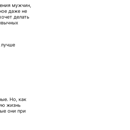
ения мужчин,
ное даже не
хочет делать
ивычных
 лучше
ые. Но, как
вую жизнь
рые они при