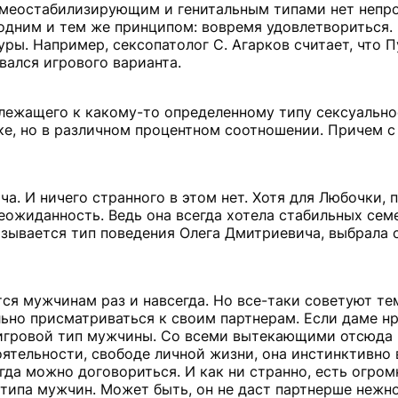
гомеостабилизирующим и генитальным типами нет непр
 одним и тем же принципом: вовремя удовлетвориться.
уры. Например, сексопатолог С. Агарков считает, что 
вался игрового варианта.
лежащего к какому-то определенному типу сексуально
е, но в различном процентном соотношении. Причем с
а. И ничего странного в этом нет. Хотя для Любочки, п
еожиданность. Ведь она всегда хотела стабильных сем
называется тип поведения Олега Дмитриевича, выбрала 
тся мужчинам раз и навсегда. Но все-таки советуют т
ьно присматриваться к своим партнерам. Если даме н
 игровой тип мужчины. Со всеми вытекающими отсюда
ятельности, свободе личной жизни, она инстинктивно
да можно договориться. И как ни странно, есть огром
 типа мужчин. Может быть, он не даст партнерше нежно