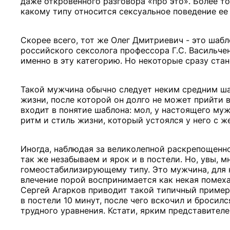
даже откровенного разговора «про это». Более то
какому типу относится сексуальное поведение ее 
Скорее всего, тот же Олег Дмитриевич - это шаб
российского сексолога профессора Г.С. Васильч
именно в эту категорию. Но некоторые сразу стан
Такой мужчина обычно следует неким средним ша
жизни, после которой он долго не может прийти в
входит в понятие шаблона: мол, у настоящего му
ритм и стиль жизни, который устоялся у него с ж
Иногда, наблюдая за великолепной раскрепощенно
так же незабываем и ярок и в постели. Но, увы, 
гомеостабилизирующему типу. Это мужчина, для к
влечение порой воспринимается как некая помеха
Сергей Агарков приводит такой типичный пример
в постели 10 минут, после чего вскочил и бросил
трудного уравнения. Кстати, ярким представител