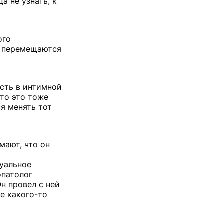
а не узнать, к
ого
о перемещаются
сть в интимной
 то это тоже
я менять тот
мают, что он
суальное
опатолог
н провел с ней
ие какого-то