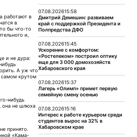
07.08.2026
15:58
а работают в
Дмитрий Демешин: развиваем
чатся в
край с поддержкой Президента и
то бы что-то
Полпредства ДФО
ительного и,
07.08.2026
15:45
Ускорение с комфортом:
«Ростелеком» построил оптику
е и не дура:
еще для 3 000 домохозяйств
нибудь
Хабаровского края
орить. А уж что
в самом крутом
07.08.2026
15:37
Лагерь «Олимп» примет первую
семейную смену осенью
ого-нибудь
, она не шлюха
07.08.2026
15:16
Интерес к работе курьером среди
студентов вырос на 32% в
Хабаровском крае
не принято.
нной «Кама-