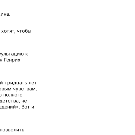
щина.
 хотят, чтобы
сультацию к
я Генрих
й тридцать лет
овым чувствам,
о полного
детства, не
дений». Вот и
 позволить