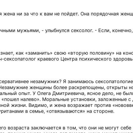
я жена ни за что к вам не пойдет. Она порядочная жен
ными мужьями, - улыбнулся сексолог. - Если, конечно,
 знает, как «заманить» свою «вторую половину» на кон
ач-сексопатолог краевого Центра психического здоровь
нсервативнее незамужних? Я занимаюсь сексопатологие
. Незамужние женщины более раскрепощены, открыты н
альный опыт. У Олега Дмитриевича, ясное дело, не был
 «пошел налево». Моральные установки, заложенные с 
ной жизни. Видимо, и жена возражает против «нововве
уританами в семье, «отвязываются» на стороне.
о возраста заключается в том, что они не могут себе