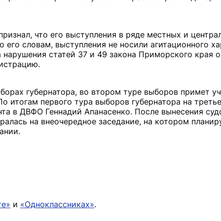
признал, что его выступления в ряде местных и центр
по его словам, выступления не носили агитационного ха
 нарушения статей 37 и 49 закона Приморского края 
гистрацию.
борах губернатора, во втором туре выборов примет у
 По итогам первого тура выборов губернатора на треть
нта в ДВФО Геннадий Апанасенко. После вынесения су
ралась на внеочередное заседание, на котором планир
ании.
те»
и
«Одноклассниках»
.