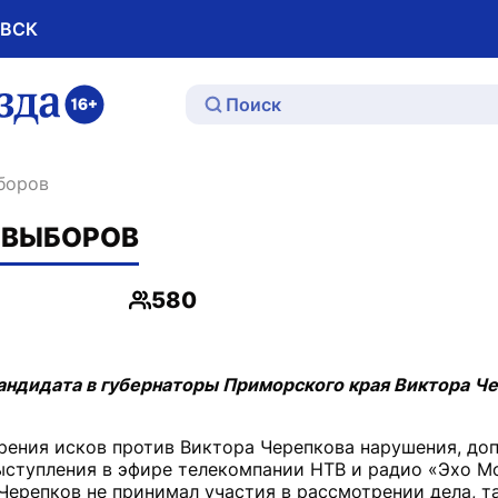
ОВСК
ю
ыборов
 ВЫБОРОВ
580
Просмотры
андидата в губернаторы Приморского края Виктора Че
рения исков против Виктора Черепкова нарушения, до
выступления в эфире телекомпании НТВ и радио «Эхо М
Черепков не принимал участия в рассмотрении дела, т