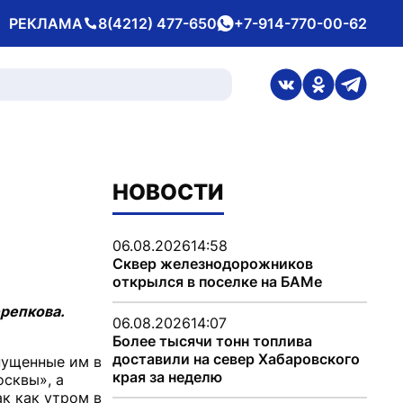
РЕКЛАМА
8(4212) 477-650
+7-914-770-00-62
Телефон
whatsApp
ссылка на стран
ссылка на 
ссылка
НОВОСТИ
06.08.2026
14:58
Сквер железнодорожников
открылся в поселке на БАМе
репкова.
06.08.2026
14:07
Более тысячи тонн топлива
доставили на север Хабаровского
пущенные им в
края за неделю
осквы», а
ак как утром в