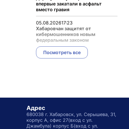
впервые закатали в асфальт
вместо гравия
05.08.2026
17:23
Хабаровчан защитят от
кибермошенников новым
федеральным законом
Посмотреть все
Адрес
680038 г. Хабаровск, ул. Серышева, 31,
корпус А, офис 27(вход с ул.
Джамбула) корпус Б(вход с ул.