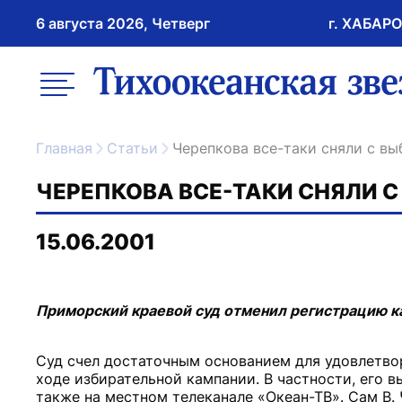
6 августа 2026, Четверг
г. ХАБАР
возрастное ограничение 16+
меню
ссылка на главну
Главная
Статьи
Черепкова все-таки сняли с в
ЧЕРЕПКОВА ВСЕ-ТАКИ СНЯЛИ С
15.06.2001
Приморский краевой суд отменил регистрацию к
Суд счел достаточным основанием для удовлетво
ходе избирательной кампании. В частности, его 
также на местном телеканале «Океан-ТВ». Сам В. 