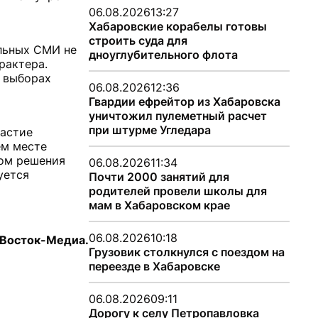
06.08.2026
13:27
Хабаровские корабелы готовы
строить суда для
альных СМИ не
дноуглубительного флота
рактера.
о выборах
06.08.2026
12:36
Гвардии ефрейтор из Хабаровска
уничтожил пулеметный расчет
при штурме Угледара
частие
ем месте
дом решения
06.08.2026
11:34
уется
Почти 2000 занятий для
родителей провели школы для
мам в Хабаровском крае
06.08.2026
10:18
Восток-Медиа.
Грузовик столкнулся с поездом на
переезде в Хабаровске
06.08.2026
09:11
Дорогу к селу Петропавловка