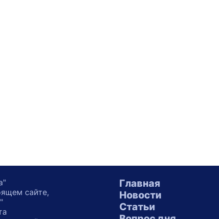
а"
Главная
оящем сайте,
Новости
"
Статьи
та
Вопрос дня