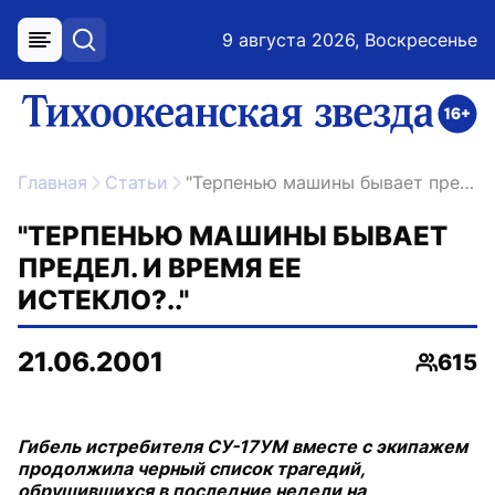
9 августа 2026, Воскресенье
меню
поиск
возрастное ограничение 16+
ссылка на главную
Главная
Статьи
"Терпенью машины бывает предел. И время ее истекло?.."
"ТЕРПЕНЬЮ МАШИНЫ БЫВАЕТ
ПРЕДЕЛ. И ВРЕМЯ ЕЕ
ИСТЕКЛО?.."
21.06.2001
615
Просмо
Гибель истребителя СУ-17УМ вместе с экипажем
продолжила черный список трагедий,
обрушившихся в последние недели на