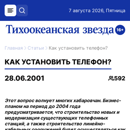
7 августа 2026, Пятница
меню
поиск
возрастное ограничение 16+
ссылка на главную
Главная
Статьи
Как установить телефон?
КАК УСТАНОВИТЬ ТЕЛЕФОН?
28.06.2001
592
Просмо
Этот вопрос волнует многих хабаровчан. Бизнес-
планом на период до 2004 года
предусматривается, что строительство новых и
модернизация существующих телефонных
станций, а также строительство линейно-
кабельных сооружений будет осуществляться как