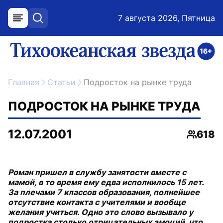
7 августа 2026, Пятница
меню
поиск
возрастное ограничение 16+
ссылка на главную
Главная
Статьи
Подросток на рынке труда
ПОДРОСТОК НА РЫНКЕ ТРУДА
12.07.2001
618
Просмо
Роман пришел в службу занятости вместе с
мамой, в то время ему едва исполнилось 15 лет.
За плечами 7 классов образования, полнейшее
отсутствие контакта с учителями и вообще
желания учиться. Одно это слово вызывало у
подростка столько отрицательных эмоций, что