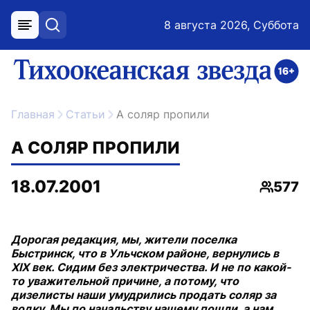
8 августа 2026, Суббота
меню
поиск
возрастное ограничение 16+
ссылка на главную
Главная
Статьи
А соляр пропили
А СОЛЯР ПРОПИЛИ
18.07.2001
577
Просмо
Дорогая редакция, мы, жители поселка
Быстринск, что в Ульчском районе, вернулись в
XIX век. Сидим без электричества. И не по какой-
то уважительной причине, а потому, что
дизелисты наши умудрились продать соляр за
водку. Мы по начальству нашему пошли, а нам