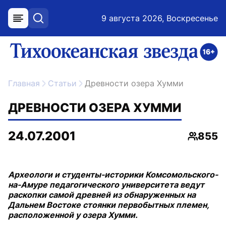
9 августа 2026, Воскресенье
меню
поиск
возрастное ограничение 16+
ссылка на главную
Главная
Статьи
Древности озера Хумми
ДРЕВНОСТИ ОЗЕРА ХУММИ
24.07.2001
855
Просмо
Археологи и студенты-историки Комсомольского-
на-Амуре педагогического университета ведут
раскопки самой древней из обнаруженных на
Дальнем Востоке стоянки первобытных племен,
расположенной у озера Хумми.