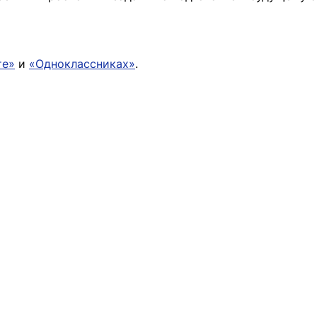
те»
и
«Одноклассниках»
.