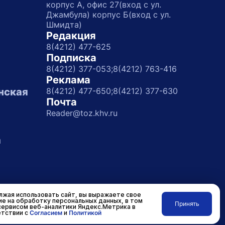
корпус А, офис 27(вход с ул.
Джамбула) корпус Б(вход с ул.
Шмидта)
Редакция
8(4212) 477-625
Подписка
8(4212) 377-053;
8(4212) 763-416
Реклама
нская
8(4212) 477-650;
8(4212) 377-630
Почта
Reader@toz.khv.ru
а
жая использовать сайт, вы выражаете свое
ие на обработку персональных данных, в том
Принять
сервисом веб-аналитики Яндекс.Метрика в
Разработано в
RASA
тствии с
Согласием
и
Политикой