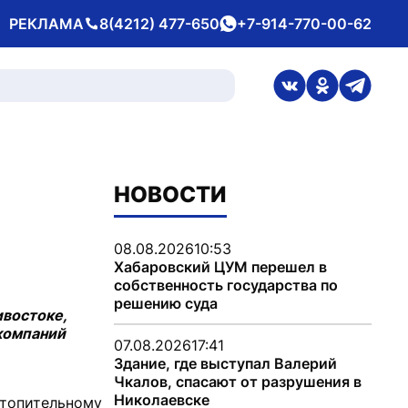
РЕКЛАМА
8(4212) 477-650
+7-914-770-00-62
Телефон
whatsApp
ссылка на стран
ссылка на 
ссылка
НОВОСТИ
08.08.2026
10:53
Хабаровский ЦУМ перешел в
собственность государства по
решению суда
ивостоке,
компаний
07.08.2026
17:41
Здание, где выступал Валерий
Чкалов, спасают от разрушения в
Николаевске
отопительному