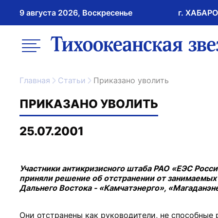
9 августа 2026, Воскресенье
г. ХАБАР
возрастное ограничение 16+
меню
ссылка на главну
Главная
Статьи
Приказано уволить
ПРИКАЗАНО УВОЛИТЬ
25.07.2001
Участники антикризисного штаба РАО «ЕЭС Росси
приняли решение об отстранении от занимаемых
Дальнего Востока - «Камчатэнерго», «Магаданэне
Они отстранены как руководители, не способные