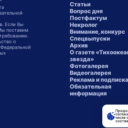
"
Статьи
та
Вопрос дня
зательной
Постфактум
в. Если Вы
Некролог
 Мы поставим
Внимание, конкурс
 требованию.
Спецвыпуски
ьство о
Архив
 Федеральной
О газете «Тихоокеа
ных
звезда»
"
Фотогалерея
Видеогалерея
Реклама и подписк
Обязательная
информация
Продол
соглас
числе 
соотве