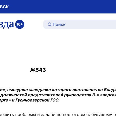
ОВСК
ю
543
Просмотры
и», выездное заседание которого состоялось во Влад
 должностей представителей руководства 3-х энерго
рго» и Гусиноозерской ГЭС.
 решить проблемы и задачи по подготовке к будущему 