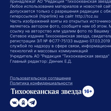
принадлежат АО "Редакция "Тихоокеанская звезда
Любое использование материалов и новостей сай
допускается только с разрешения редакции с обя
гиперссылкой (hiperlink) на сайт http://toz.su
Часть изображений взяты из открытых источнико
являетесь автором фото, сообщите нам об этом.
ссылку на авторство или удалим фото по Вашему
Сетевое издание Тихоокеанская звезда, свидетел
регистрации ЭЛ № ФС77-75133 выдано 07.03.2019
службой по надзору в сфере связи, информацион
технологий и массовых коммуникаций
Учредитель АО "Редакция "Тихоокеанская звезда
Главный редактор: Денчик Е.Д.
Пользовательское соглашение
Политика конфиденциальности
возрастное ограничение 16+
ссылка на главную
ссылка на страницу в Вконтакте
ссылка на страницу в Одноклассниках
ссылка на канал в Телеграмм