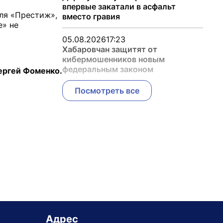
впервые закатали в асфальт
ля «Престиж»,
вместо гравия
е» не
05.08.2026
17:23
Хабаровчан защитят от
кибермошенников новым
федеральным законом
ергей Фоменко.
Посмотреть все
Адрес