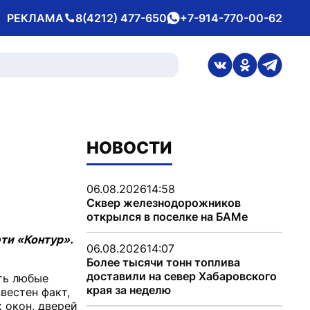
РЕКЛАМА
8(4212) 477-650
+7-914-770-00-62
Телефон
whatsApp
ссылка на стран
ссылка на 
ссылка
НОВОСТИ
06.08.2026
14:58
Сквер железнодорожников
открылся в поселке на БАМе
ети «Контур».
06.08.2026
14:07
Более тысячи тонн топлива
доставили на север Хабаровского
ить любые
края за неделю
вестен факт,
 окон, дверей