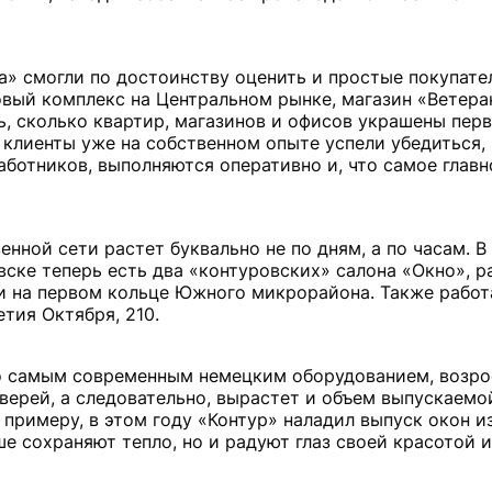
а» смогли по достоинству оценить и простые покупате
говый комплекс на Центральном рынке, магазин «Ветер
ь, сколько квартир, магазинов и офисов украшены пе
 клиенты уже на собственном опыте успели убедиться, 
отников, выполняются оперативно и, что самое главн
нной сети растет буквально не по дням, а по часам. В 
вске теперь есть два «контуровских» салона «Окно», 
и на первом кольце Южного микрорайона. Также работ
тия Октября, 210.
го самым современным немецким оборудованием, возро
верей, а следовательно, вырастет и объем выпускаемо
примеру, в этом году «Контур» наладил выпуск окон и
е сохраняют тепло, но и радуют глаз своей красотой и