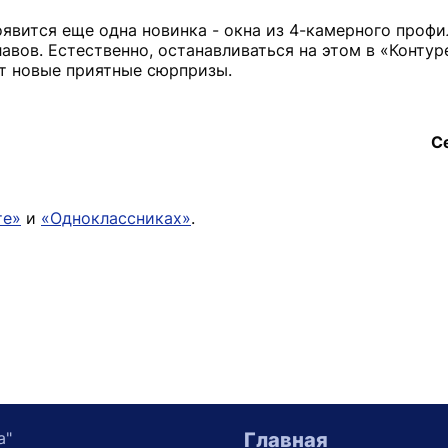
явится еще одна новинка - окна из 4-камерного профи
вов. Естественно, останавливаться на этом в «Контур
ут новые приятные сюрпризы.
С
те»
и
«Одноклассниках»
.
а"
Главная