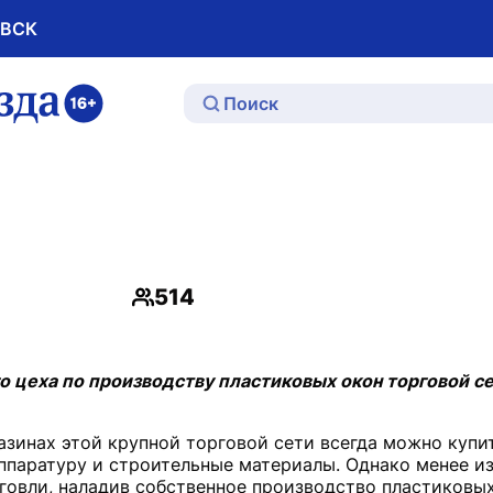
ОВСК
ю
514
Просмотры
о цеха по производству пластиковых окон торговой с
газинах этой крупной торговой сети всегда можно куп
аппаратуру и строительные материалы. Однако менее из
рговли, наладив собственное производство пластиковых