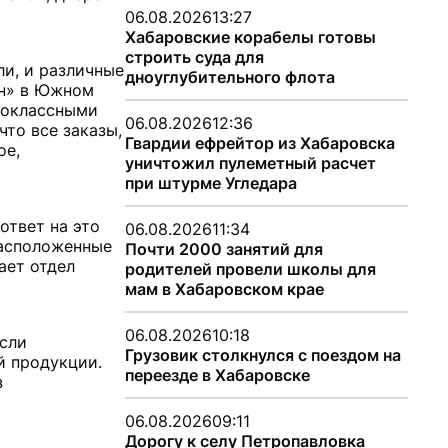
06.08.2026
13:27
Хабаровские корабелы готовы
строить суда для
ли, и различные
дноуглубительного флота
ан» в Южном
рвоклассными
06.08.2026
12:36
что все заказы,
Гвардии ефрейтор из Хабаровска
ое,
уничтожил пулеметный расчет
при штурме Угледара
ответ на это
06.08.2026
11:34
расположенные
Почти 2000 занятий для
ает отдел
родителей провели школы для
мам в Хабаровском крае
06.08.2026
10:18
сли
Грузовик столкнулся с поездом на
й продукции.
переезде в Хабаровске
з
06.08.2026
09:11
Дорогу к селу Петропавловка