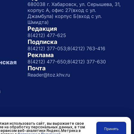
680038 г. Хабаровск, ул. Серышева, 31,
корпус А, офис 27(вход с ул.
Джамбула) корпус Б(вход с ул.
Шмидта)
Редакция
8(4212) 477-625
Подписка
8(4212) 377-053;
8(4212) 763-416
Реклама
нская
8(4212) 477-650;
8(4212) 377-630
Почта
Reader@toz.khv.ru
а
жая использовать сайт, вы выражаете свое
ие на обработку персональных данных, в том
Принять
сервисом веб-аналитики Яндекс.Метрика в
Разработано в
RASA