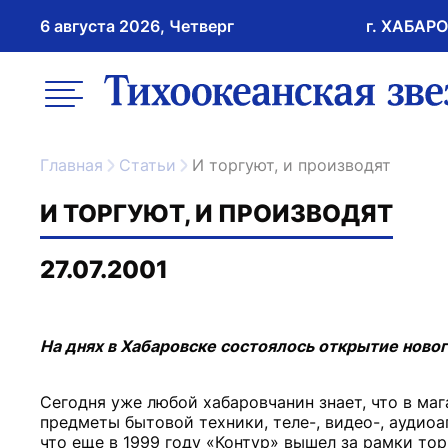
6 августа 2026, Четверг
г. ХАБАР
возрастное ограничение 16+
меню
ссылка на главну
Главная
Статьи
И торгуют, и производят
И ТОРГУЮТ, И ПРОИЗВОДЯТ
27.07.2001
На днях в Хабаровске состоялось открытие новог
Сегодня уже любой хабаровчанин знает, что в ма
предметы бытовой техники, теле-, видео-, аудио
что еще в 1999 году «Контур» вышел за рамки то