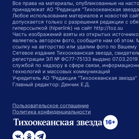
Все права на материалы, опубликованные на наст
принадлежат АО "Редакция "Тихоокеанская звезда
Любое использование материалов и новостей сай
допускается только с разрешения редакции с обя
гиперссылкой (hiperlink) на сайт http://toz.su
Часть изображений взяты из открытых источнико
являетесь автором фото, сообщите нам об этом.
ссылку на авторство или удалим фото по Вашему
Сетевое издание Тихоокеанская звезда, свидетел
регистрации ЭЛ № ФС77-75133 выдано 07.03.2019
службой по надзору в сфере связи, информацион
технологий и массовых коммуникаций
Учредитель АО "Редакция "Тихоокеанская звезда
Главный редактор: Денчик Е.Д.
Пользовательское соглашение
Политика конфиденциальности
возрастное ограничение 16+
ссылка на главную
ссылка на страницу в Вконтакте
ссылка на страницу в Одноклассниках
ссылка на канал в Телеграмм