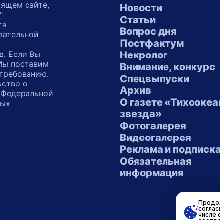
оящем сайте,
Новости
"
Статьи
та
Вопрос дня
зательной
Постфактум
в. Если Вы
Некролог
 Мы поставим
Внимание, конкурс
 требованию.
Спецвыпуски
ьство о
Архив
 Федеральной
О газете «Тихоокеа
ных
звезда»
"
Фотогалерея
Видеогалерея
Реклама и подписк
Обязательная
информация
Продол
соглас
числе 