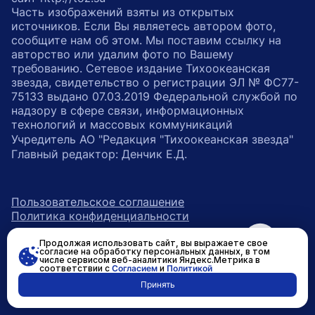
Часть изображений взяты из открытых
источников. Если Вы являетесь автором фото,
сообщите нам об этом. Мы поставим ссылку на
авторство или удалим фото по Вашему
требованию. Сетевое издание Тихоокеанская
звезда, свидетельство о регистрации ЭЛ № ФС77-
75133 выдано 07.03.2019 Федеральной службой по
надзору в сфере связи, информационных
технологий и массовых коммуникаций
Учредитель АО "Редакция "Тихоокеанская звезда"
Главный редактор: Денчик Е.Д.
Пользовательское соглашение
Политика конфиденциальности
Продолжая использовать сайт, вы выражаете свое
возрастное ограничение 16+
ссылка на главную
согласие на обработку персональных данных, в том
числе сервисом веб-аналитики Яндекс.Метрика в
соответствии с
Согласием
и
Политикой
ссылка на страницу в Вконтакте
ссылка на страницу в Одно
ссылка на канал в Тел
Принять
Разработано в
RASA