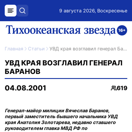
9 августа 2026, Воскресенье
меню
поиск
возрастное ограничение 16+
ссылка на главную
Главная
Статьи
УВД края возглавил генерал Баранов
УВД КРАЯ ВОЗГЛАВИЛ ГЕНЕРАЛ
БАРАНОВ
04.08.2001
619
Просмо
Генерал-майор милиции Вячеслав Баранов,
первый заместитель бывшего начальника УВД
края Анатолия Золотарева, недавно ставшего
руководителем главка МВД РФ по