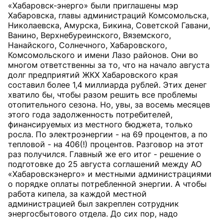
«Хабаровск-энерго» были приглашены мэр
Хабаровска, главы администраций Комсомольска,
Николаевска, Амурска, Бикина, Советской Гавани,
Ванино, Верхнебуреинского, Вяземского,
Нанайского, Солнечного, Хабаровского,
Комсомольского и имени Лазо районов. Они во
многом ответственны за то, что на начало августа
долг предприятий ЖКХ Хабаровского края
составил более 1,4 миллиарда рублей. Этих денег
хватило бы, чтобы разом решить все проблемы
отопительного сезона. Но, увы, за восемь месяцев
этого года задолженность потребителей,
финансируемых из местного бюджета, только
росла. По электроэнергии - на 69 процентов, а по
тепловой - на 406(!) процентов. Разговор на этот
раз получился. Главный же его итог - решение о
подготовке до 25 августа соглашений между АО
«Хабаровскэнерго» и местными администрациями
о порядке оплаты потребленной энергии. А чтобы
работа кипела, за каждой местной
администрацией был закреплен сотрудник
энергосбытового отдела. До сих пор, надо