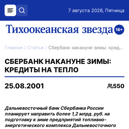
7 августа 2026, Пятница
меню
поиск
возрастное ограничение 16+
ссылка на главную
Главная
Статьи
Сбербанк накануне зимы: кредиты на тепло
СБЕРБАНК НАКАНУНЕ ЗИМЫ:
КРЕДИТЫ НА ТЕПЛО
25.08.2001
550
Просмо
Дальневосточный банк Сбербанка России
планирует направить более 1,2 млрд. руб. на
подготовку к зиме предприятий топливно-
энергетического комплекса Дальневосточного