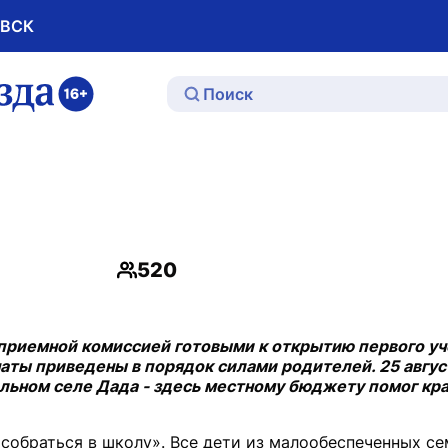
ОВСК
ю
520
Просмотры
приемной комиссией готовыми к открытию первого уч
наты приведены в порядок силами родителей. 25 авгу
ьном селе Дада - здесь местному бюджету помог кра
собраться в школу». Все дети из малообеспеченных с