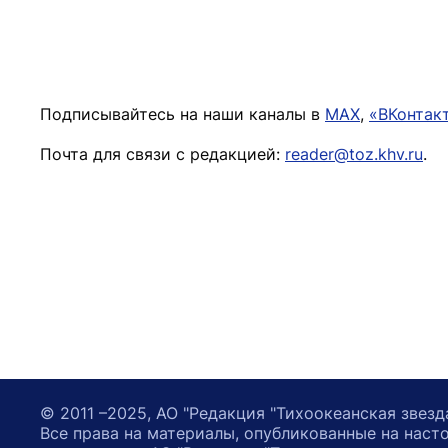
Подписывайтесь на наши каналы в
MAX
,
«ВКонтак
Почта для связи с редакцией:
reader@toz.khv.ru
.
© 2011 –2025, АО "Редакция "Тихоокеанская звезд
Все права на материалы, опубликованные на наст