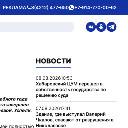
РЕКЛАМА
8(4212) 477-650
+7-914-770-00-62
Телефон
whatsApp
ссылка на стран
ссылка на 
ссылка
НОВОСТИ
08.08.2026
10:53
Хабаровский ЦУМ перешел в
собственность государства по
решению суда
ебного года
ста завершен
07.08.2026
17:41
евой. Успели.
Здание, где выступал Валерий
Чкалов, спасают от разрушения в
Николаевске
емей полностью