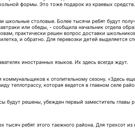
кольной формы. Это тоже подарок из краевых средств.
али школьные столовые. Более тысячи ребят будут получ
завтраки или обеды, - сообщила начальник отдела обра
ловам, практически решен вопрос доставки школьников
тилетка, и обратно. Для перевозки детей выделяется с
ателях иностранных языков. Их здесь всегда ждут.
и коммунальщиков к отопительному сезону. «Здесь еще
виду теплотрассу, которая ведется в главном селе райо
сы будут решены, убежден первый заместитель главы 
х тысяч ребят этого таежного района. Для трехсот из 