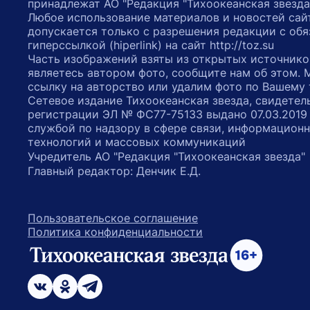
принадлежат АО "Редакция "Тихоокеанская звезда
Любое использование материалов и новостей сай
допускается только с разрешения редакции с обя
гиперссылкой (hiperlink) на сайт http://toz.su
Часть изображений взяты из открытых источнико
являетесь автором фото, сообщите нам об этом.
ссылку на авторство или удалим фото по Вашему
Сетевое издание Тихоокеанская звезда, свидетел
регистрации ЭЛ № ФС77-75133 выдано 07.03.2019
службой по надзору в сфере связи, информацион
технологий и массовых коммуникаций
Учредитель АО "Редакция "Тихоокеанская звезда
Главный редактор: Денчик Е.Д.
Пользовательское соглашение
Политика конфиденциальности
возрастное ограничение 16+
ссылка на главную
ссылка на страницу в Вконтакте
ссылка на страницу в Одноклассниках
ссылка на канал в Телеграмм