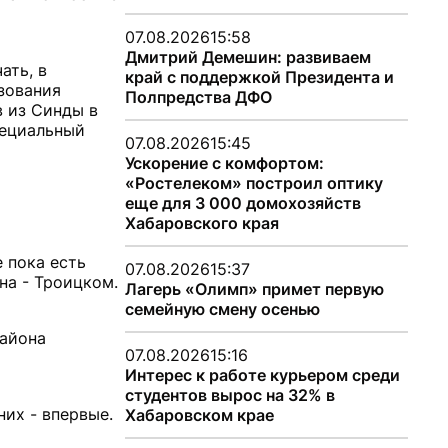
07.08.2026
15:58
Дмитрий Демешин: развиваем
ать, в
край с поддержкой Президента и
зования
Полпредства ДФО
 из Синды в
пециальный
07.08.2026
15:45
Ускорение с комфортом:
«Ростелеком» построил оптику
еще для 3 000 домохозяйств
Хабаровского края
 пока есть
07.08.2026
15:37
на - Троицком.
Лагерь «Олимп» примет первую
семейную смену осенью
района
07.08.2026
15:16
Интерес к работе курьером среди
студентов вырос на 32% в
них - впервые.
Хабаровском крае