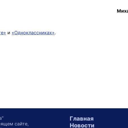
Мих
те»
и
«Одноклассниках»
.
а"
Главная
оящем сайте,
Новости