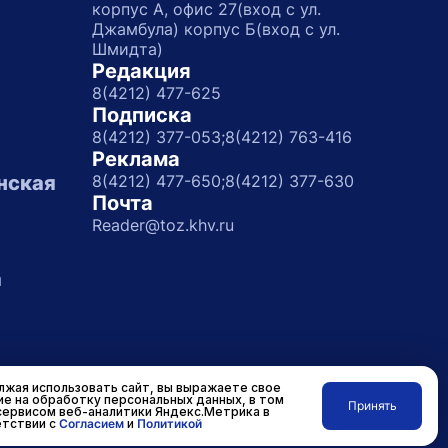
корпус А, офис 27(вход с ул.
Джамбула) корпус Б(вход с ул.
Шмидта)
Редакция
8(4212) 477-625
Подписка
8(4212) 377-053;
8(4212) 763-416
Реклама
нская
8(4212) 477-650;
8(4212) 377-630
Почта
Reader@toz.khv.ru
а
жая использовать сайт, вы выражаете свое
ие на обработку персональных данных, в том
Принять
сервисом веб-аналитики Яндекс.Метрика в
Разработано в
RASA
тствии с
Согласием
и
Политикой