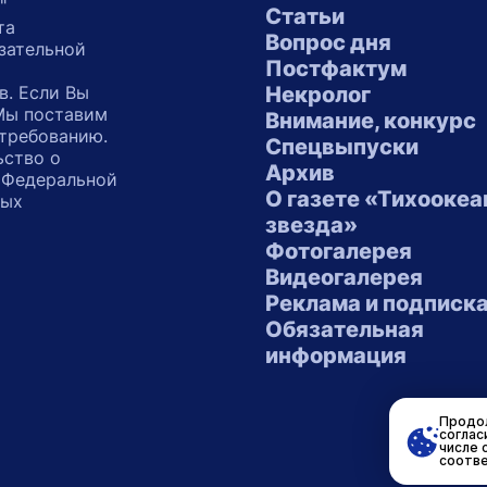
"
Статьи
та
Вопрос дня
зательной
Постфактум
в. Если Вы
Некролог
 Мы поставим
Внимание, конкурс
 требованию.
Спецвыпуски
ьство о
Архив
 Федеральной
О газете «Тихоокеа
ных
звезда»
"
Фотогалерея
Видеогалерея
Реклама и подписк
Обязательная
информация
Продол
соглас
числе 
соотве