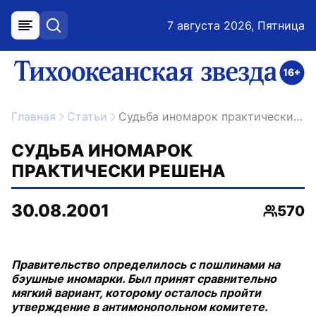
7 августа 2026, Пятница
меню
поиск
возрастное ограничение 16+
ссылка на главную
Главная
Статьи
Судьба иномарок практически решена
СУДЬБА ИНОМАРОК
ПРАКТИЧЕСКИ РЕШЕНА
30.08.2001
570
Просмо
Правительство определилось с пошлинами на
бэушные иномарки. Был принят сравнительно
мягкий вариант, которому осталось пройти
утверждение в антимонопольном комитете.