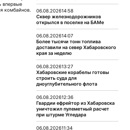
ь впервые
я комбайнов.
06.08.2026
14:58
Сквер железнодорожников
открылся в поселке на БАМе
06.08.2026
14:07
Более тысячи тонн топлива
доставили на север Хабаровского
края за неделю
06.08.2026
13:27
Хабаровские корабелы готовы
строить суда для
дноуглубительного флота
06.08.2026
12:36
Гвардии ефрейтор из Хабаровска
уничтожил пулеметный расчет
при штурме Угледара
06.08.2026
11:34