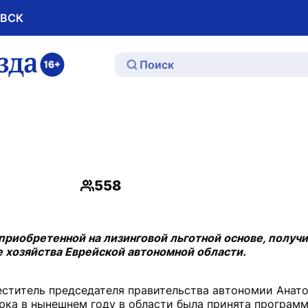
ОВСК
ю
558
Просмотры
риобретенной на лизинговой льготной основе, получи
 хозяйства Еврейской автономной области.
еститель председателя правительства автономии Анато
рка в нынешнем году в области была принята программ