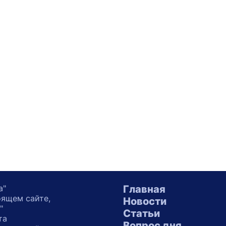
а"
Главная
оящем сайте,
Новости
"
Статьи
та
Вопрос дня