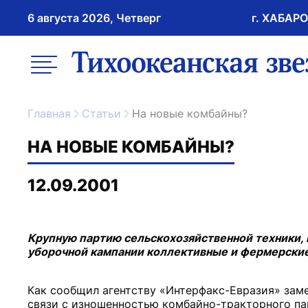
6 августа 2026, Четверг
г. ХАБАР
возрастное ограничение 16+
меню
ссылка на главну
Главная
Статьи
На новые комбайны?
НА НОВЫЕ КОМБАЙНЫ?
12.09.2001
Крупную партию сельскохозяйственной техники, п
уборочной кампании коллективные и фермерские
Как сообщил агентству «Интерфакс-Евразия» зам
связи с изношенностью комбайно-тракторного па