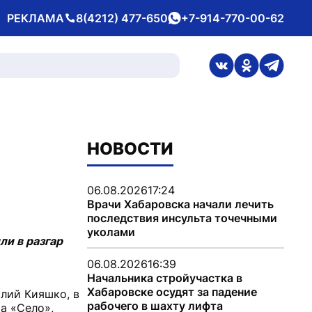
РЕКЛАМА
8(4212) 477-650
+7-914-770-00-62
Телефон
whatsApp
ссылка на стран
ссылка на 
ссылка
НОВОСТИ
06.08.2026
17:24
Врачи Хабаровска начали лечить
последствия инсульта точечными
уколами
ли в разгар
06.08.2026
16:39
Начальника стройучастка в
Хабаровске осудят за падение
лий Кияшко, в
рабочего в шахту лифта
а «Село»,