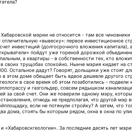
гатела?
 Хабаровской мэрии не относится - там все чиновники
 отличительную «вывеску»: первое инвестиционное ст
 счет инвестиций (долгосрочного вложения капитала), 
ткрыватели» пойдут уже тореной дорожкой объединен
альным, а квартиры - в собственности тех, кто вложит
в своих трущобах спокойно. Нынче мэрия кидает на с
100. Остальное дадут? Говорят, дольщики уже стоят д
 в этом доме обещает быть вдвое дешевле другого ст
 геологи в свое время об этом позаботились - подвели 
плотрассу и газгольдер, совсем рядышком канализаци
ей за свой счет. Они же поверили одному мэру, котор
становления, отнюдь не предполагая, что другой мэр в
площадку, если не потянули стройку? А затем, что тог
ва дома, стоять бы которым рядом, окна в окна по ул
 и «Хабаровскгеологии». За последние десять лет мэри