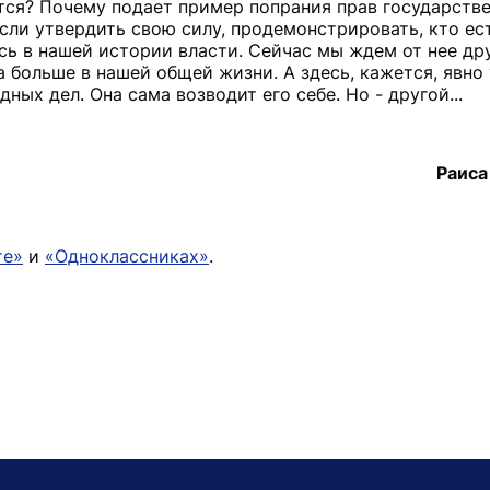
ется? Почему подает пример попрания прав государств
Если утвердить свою силу, продемонстрировать, кто ест
сь в нашей истории власти. Сейчас мы ждем от нее дру
а больше в нашей общей жизни. А здесь, кажется, явно
ных дел. Она сама возводит его себе. Но - другой...
Раис
те»
и
«Одноклассниках»
.