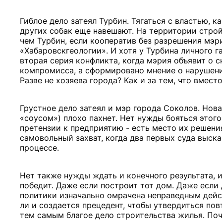
Гиблое дело затеял Турбин. Тягаться с властью, к
других собак еще навешают. На территории строй
чем Турбин, если кооператив без разрешения мэри
«Хабаровскгеологии». И хотя у Турбина личного г
вторая серия конфликта, когда мэрия объявит о с
компромисса, а сформировано мнение о нарушени
Разве не хозяева города? Как и за тем, что вме
Грустное дело затеял и мэр города Соколов. Но
«соусом») плохо пахнет. Нет нужды бояться этого 
претензии к предприятию - есть место их решения
самовольный захват, когда два первых суда выск
процессе.
Нет также нужды ждать и конечного результата, 
победит. Даже если построит тот дом. Даже есл
политики изначально омрачена неправедным дейст
ли и создается прецедент, чтобы утвердиться по
тем самым благое дело строительства жилья. Поч