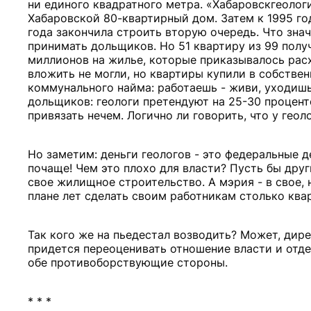
ни единого квадратного метра. «Хабаровскгеолог
Хабаровской 80-квартирный дом. Затем к 1995 го
года закончила строить вторую очередь. Что знач
принимать дольщиков. Но 51 квартиру из 99 полу
миллионов на жилье, которые приказывалось расхо
вложить не могли, но квартиры купили в собстве
коммунального найма: работаешь - живи, уходишь 
дольщиков: геологи претендуют на 25-30 процент
привязать нечем. Логично ли говорить, что у геол
Но заметим: деньги геологов - это федеральные д
почаще! Чем это плохо для власти? Пусть бы дру
свое жилищное строительство. А мэрия - в свое, 
плане лет сделать своим работникам столько ква
Так кого же на пьедестал возводить? Может, дир
придется переоценивать отношение власти и отд
обе противоборствующие стороны.
* * *