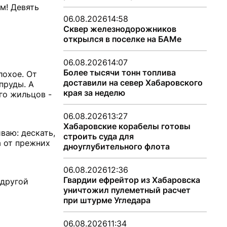
м! Девять
06.08.2026
14:58
Сквер железнодорожников
открылся в поселке на БАМе
06.08.2026
14:07
Более тысячи тонн топлива
лохое. От
доставили на север Хабаровского
пруды. А
края за неделю
го жильцов -
06.08.2026
13:27
Хабаровские корабелы готовы
ваю: дескать,
строить суда для
а от прежних
дноуглубительного флота
06.08.2026
12:36
Гвардии ефрейтор из Хабаровска
 другой
уничтожил пулеметный расчет
при штурме Угледара
06.08.2026
11:34