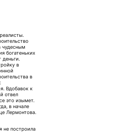
 реалисты.
роительство
а чудесным
ия богатеньких
 деньги.
тройку в
линной
роительства в
к
я. Вдобавок к
ый отвел
се это изымет.
да, в начале
ице Лермонтова.
я не построила