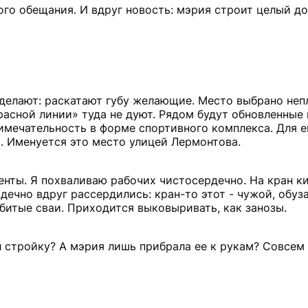
ого обещания. И вдруг новость: мэрия строит целый до
делают: раскатают губу желающие. Место выбрано неп
расной линии» туда не дуют. Рядом будут обновленные 
имечательность в форме спортивного комплекса. Для е
м. Именуется это место улицей Лермонтова.
нты. Я похваливаю рабочих чистосердечно. На кран ки
дечно вдруг рассердились: кран-то этот - чужой, обуз
абитые сваи. Приходится выковыривать, как занозы.
л стройку? А мэрия лишь прибрала ее к рукам? Совсем