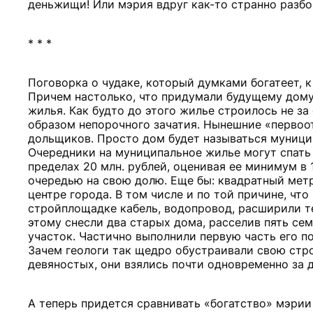
деньжищи! Или мэрия вдруг как-то странно разбо
* * *
Поговорка о чудаке, который думками богатеет, к
Причем настолько, что придумали будущему дому
жилья. Как будто до этого жилье строилось не за
образом непорочного зачатия. Нынешние «первоо
дольщиков. Просто дом будет называться муницип
Очередники на муниципальное жилье могут спать 
пределах 20 млн. рублей, оценивая ее минимум в 
очередью на свою долю. Еще бы: квадратный метр
центре города. В том числе и по той причине, что
стройплощадке кабель, водопровод, расширили те
этому снесли два старых дома, расселив пять сем
участок. Частично выполнили первую часть его по
Зачем геологи так щедро обустраивали свою строй
девяностых, они взялись почти одновременно за д
А теперь придется сравнивать «богатство» мэрии