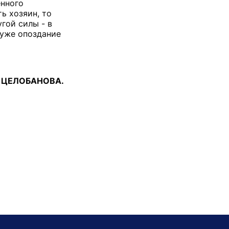
енного
ь хозяин, то
гой силы - в
 уже опоздание
а ЦЕЛОБАНОВА.