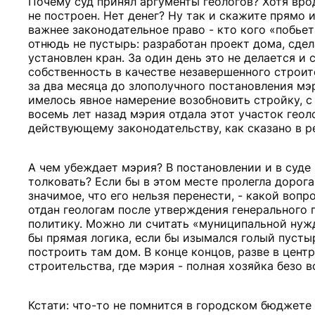
Почему суд принял аргументы геологов? Хотя вро
не построен. Нет денег? Ну так и скажите прямо 
важнее законодательное право - кто кого «побьет
отнюдь не пустырь: разработан проект дома, сде
установлен кран. За один день это не делается и
собственность в качестве незавершенного строит
за два месяца до злополучного постановления мэ
имелось явное намерение возобновить стройку, с 
восемь лет назад мэрия отдала этот участок геол
действующему законодательству, как сказано в р
А чем убеждает мэрия? В постановлении и в суде
толковать? Если бы в этом месте пролегла дорог
значимое, что его нельзя перенести, - какой воп
отдан геологам после утверждения генерального п
политику. Можно ли считать «муниципальной нуж
бы прямая логика, если бы изымался голый пусты
построить там дом. В конце концов, разве в цен
строительства, где мэрия - полная хозяйка безо 
Кстати: что-то не помнится в городском бюджете