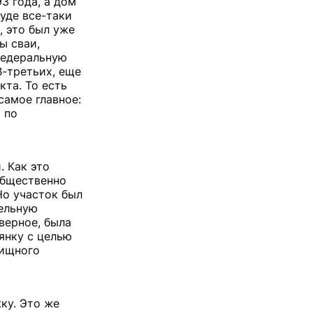
3 года, а дом
суде все-таки
, это был уже
ы сваи,
 федеральную
В-третьих, еще
та. То есть
самое главное:
 по
. Как это
общественно
Но участок был
тельную
верное, была
янку с целью
лищного
ку. Это же