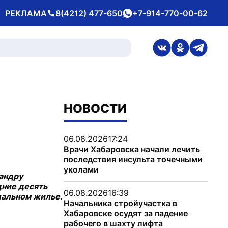
РЕКЛАМА
8(4212) 477-650
+7-914-770-00-62
Телефон
whatsApp
ссылка на стран
ссылка на 
ссылка
НОВОСТИ
06.08.2026
17:24
Врачи Хабаровска начали лечить
последствия инсульта точечными
уколами
сандру
дние десять
06.08.2026
16:39
пальном жилье.
Начальника стройучастка в
Хабаровске осудят за падение
рабочего в шахту лифта