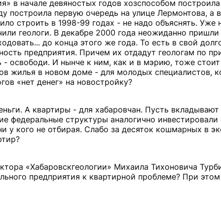
ия» в начале девяностых годов хозспособом построила
ду построила первую очередь на улице Лермонтова, а в
ило строить в 1998-99 годах - не надо объяснять. Уже 
чили геологи. В декабре 2000 года неожиданно пришли
довать... до конца этого же года. То есть в свой дол
нность предприятия. Причем их отдадут геологам по пр
- освободи. И нынче к ним, как и в мэрию, тоже стоит
ов жилья в новом доме - для молодых специалистов, 
огов «нет денег» на новостройку?
еньги. А квартиры - для хабаровчан. Пусть вкладывают
гие федеральные структуры аналогично инвестировали 
ни у кого не отбирая. Слабо за десяток кошмарных в 
ртир?
ектора «Хабаровскгеологии» Михаила Тихоновича Турб
ельного предприятия к квартирной проблеме? При этом