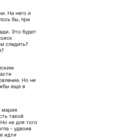
м. На него и
лось бы, при
ади. Это будет
поиск
им следить?
и?
еским
ласти
овление. Но не
яжбы еще в
и мэрия
сть такой
Но не для того
гла - удвоив
бе идти