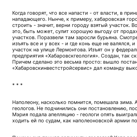
Когда говорят, что все напасти - от власти, в при
нападающего. Нынче, к примеру, хабаровская гор
строить - значит, верни городу взятый участок. В
это, быть может, сулит хорошую выгоду от прода
участков. Поразвели там заросли бурьяна. Смотр
изъять все и у всех - и где конь еще не валялся, 
участок на улице Лермонтова. Изъят он у федера
предприятия «Хабаровскгеология». Создан, так ска
Причем сделано это весьма просто: вышло постан
«Хабаровскинвестстройсервис» дал команду выко
* * *
Наполеону, насколько помнится, помешала зима. 
геологов. Не подчинились они постановлению, пос
Мэрия подала апелляцию - геологи опять выиграл
ходить ей по судам, как наполеоновской армии п