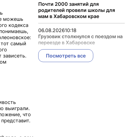
Почти 2000 занятий для
родителей провели школы для
ль
мам в Хабаровском крае
не можешь
ого кодекса
06.08.2026
10:18
 понимаешь,
Грузовик столкнулся с поездом на
олеоновское:
переезде в Хабаровске
- тот самый
ого
т зависеть.
Посмотреть все
ком
ивость
ло выиграли.
ложение, что
 представит.