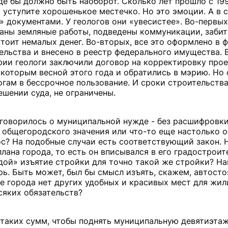
де бы должно быть наоборот. Сколько лет прошло с 199
и уступите хорошенькое местечко. Но это эмоции. А в 
» документами. У геологов они «увесистее». Во-первых
ланы земляные работы, подведены коммуникации, забит
 стоит немалых денег. Во-вторых, все это оформлено в
ельства и внесено в реестр федерального имущества. 
рии геологи заключили договор на корректировку проек
которым весной этого года и обратились в мэрию. Но 
огам в бессрочное пользование. И сроки строительства
ешении суда, не ограничены.
 говорилось о муниципальной нужде - без расшифровки
а общегородского значения или что-то еще настолько 
рос? На подобные случаи есть соответствующий закон. 
лана города, то есть он вписывался в его градострои
дой» изъятие стройки для точно такой же стройки? На
рь. Быть может, был бы смысл изъять, скажем, автосто
тре города нет других удобных и красивых мест для жи
всяких обязательств?
 таких сумм, чтобы поднять муниципальную девятиэтаж