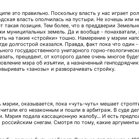
нципе это правильно. Поскольку власть у нас играет ро
одская власть ополчилась на пустыри. Не хочешь или 
от такая позиция. Тем более, что в преддверии Земельн
жи муниципальных земель. Да и вообще - понахватали,
еть на такие «стройки» тошно. Намерение у мэрии нап
и где долгострой оказался. Правда, факт пока что один 
льного государственного унитарного горно-геологическ
зать, прецедент, от которого далее очень многое буде
овление мэра об изъятии, а назначенный генподрядчи
выривать «занозы» и разворачивать стройку.
А мэрии, оказывается, пока «чуть-чуть» мешает стропт
читали его незаконным и пошли в арбитраж. В суде де
и. Мэрия подала кассационную жалобу... И есть предпо
о российским снегам. Смотря по тому, какие аргументы