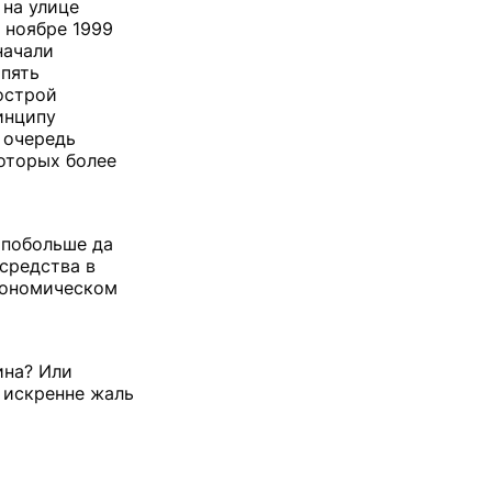
 на улице
 ноябре 1999
начали
 пять
гострой
инципу
 очередь
которых более
 побольше да
средства в
экономическом
ина? Или
 искренне жаль