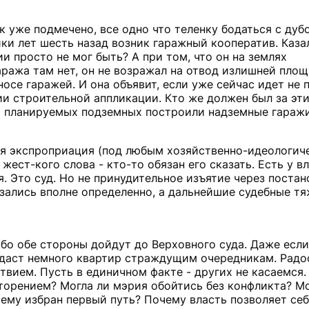
ак уже подмечено, все одно что теленку бодаться с дубо
ки лет шесть назад возник гаражный кооператив. Каза
и просто не мог быть? А при том, что он на землях
аража там нет, он не возражал на отвод излишней площ
носе гаражей. И она объявит, если уже сейчас идет не 
и строительной аппликации. Кто же должен был за эт
сто планируемых подземных построили надземные гараж
вая экспроприация (под любым хозяйственно-идеологич
жест-кого слова - кто-то обязан его сказать. Есть у в
. Это суд. Но не принудительное изъятие через постан
азались вполне определенно, а дальнейшие судебные т
ибо обе стороны дойдут до Верховного суда. Даже есл
и даст немного квартир страждущим очередникам. Радо
вием. Пусть в единичном факте - других не касаемся. 
вторением? Могла ли мэрия обойтись без конфликта? Мо
ему избран первый путь? Почему власть позволяет се