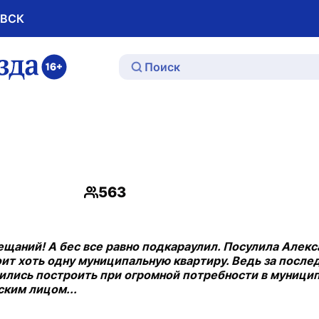
ОВСК
ю
563
Просмотры
ещаний! А бес все равно подкараулил. Посулила Алек
оит хоть одну муниципальную квартиру. Ведь за после
ужились построить при огромной потребности в муници
ским лицом...