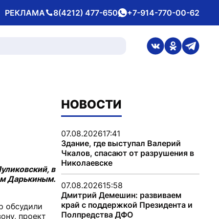
РЕКЛАМА
8(4212) 477-650
+7-914-770-00-62
Телефон
whatsApp
ссылка на стран
ссылка на 
ссылка
НОВОСТИ
07.08.2026
17:41
Здание, где выступал Валерий
Чкалов, спасают от разрушения в
Николаевске
уликовский, в
ем Дарькиным.
07.08.2026
15:58
Дмитрий Демешин: развиваем
край с поддержкой Президента и
р обсудили
Полпредства ДФО
ону, проект