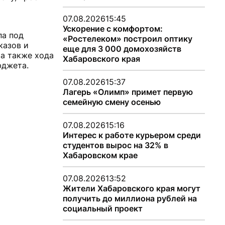
07.08.2026
15:45
Ускорение с комфортом:
па под
«Ростелеком» построил оптику
казов и
еще для 3 000 домохозяйств
 а также хода
Хабаровского края
юджета.
07.08.2026
15:37
Лагерь «Олимп» примет первую
семейную смену осенью
07.08.2026
15:16
Интерес к работе курьером среди
студентов вырос на 32% в
Хабаровском крае
07.08.2026
13:52
Жители Хабаровского края могут
получить до миллиона рублей на
социальный проект