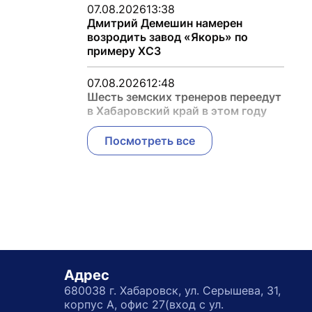
07.08.2026
13:38
Дмитрий Демешин намерен
возродить завод «Якорь» по
примеру ХСЗ
07.08.2026
12:48
Шесть земских тренеров переедут
в Хабаровский край в этом году
Посмотреть все
Адрес
680038 г. Хабаровск, ул. Серышева, 31,
корпус А, офис 27(вход с ул.