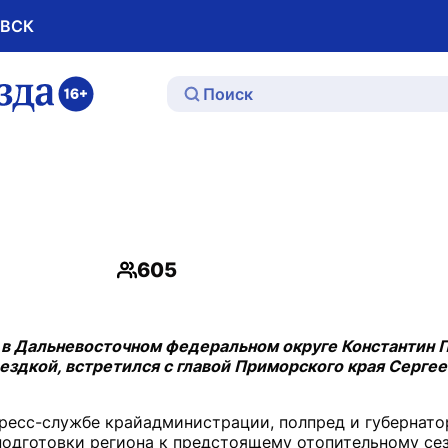
ОВСК
ю
605
Просмотры
в Дальневосточном федеральном округе Константин П
ездкой, встретился с главой Приморского края Серге
пресс-службе крайадминистрации, полпред и губернато
подготовки региона к предстоящему отопительному сез