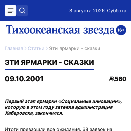
8 августа 2026, Суббота
меню
поиск
возрастное ограничение 16+
ссылка на главную
Главная
Статьи
Эти ярмарки - сказки
ЭТИ ЯРМАРКИ - СКАЗКИ
09.10.2001
560
Просмо
Первый этап ярмарки «Социальные инновации»,
которую в этом году затеяла администрация
Хабаровска, закончился.
Итоги превзошли все ожидания. 68 заявок на