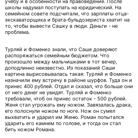
учебу и в особенности на правоведение. После
школы надумал поступать на юридический. На
семейном совете подсчитали, что зарплаты отца-
экскаваторщика и брата-бульдозериста хватит на
то, чтобы вывести Сашку в люди. Деньги - не
проблема.
Турляй и Фоменко знали, что Саше доверяют
распоряжаться семейным бюджетом. Что
произошло между мальчишками в тот вечер,
доподлинно неизвестно. Из показаний Саши
картина вырисовывалась такая: Турляй и Фоменко
назначили ему встречу в районе шурфов. Туда он и
принес 400 рублей. Отдал и сказал, что больше они
от него денег не увидят. Турляй и Фоменко
требовали, чтоб он принес остаток - 500 рублей.
Женя стал угрожать ему ножом. Завязалась драка,
его полоснули ножом по ноге. Нож он сумел
выхватить и ударил им Женю. Роман попытался
ударить его камнем по голове, и тогда он стал
бить ножом Романа.