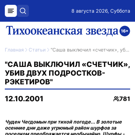
8 августа 2026, Суббота
меню
поиск
возрастное ограничение 16+
ссылка на главную
Главная
Статьи
"Саша выключил «счетчик», убив двух подростков-рэкетиров"
"САША ВЫКЛЮЧИЛ «СЧЕТЧИК»,
УБИВ ДВУХ ПОДРОСТКОВ-
РЭКЕТИРОВ"
12.10.2001
781
Просмо
Чуден Чегдомын при тихой погоде... В золотые
осенние дни даже угрюмый район шурфов за
поселком преображается необычайно. Шурфы -