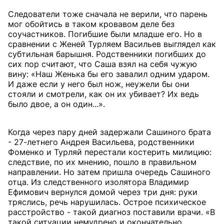
Следователи тоже сначала не верили, что парень
мог обойтись в таком кровавом деле без
соучастников. Погибшие были младше его. Но в
сравнении с Женей Турляем Васильев выглядел как
субтильная барышня. Родственники погибших до
сих пор считают, что Саша взял на себя чужую
вину: «Наш Женька бы его завалил одним ударом.
И даже если у него был нож, неужели бы они
стояли и смотрели, как он их убивает? Их ведь
было двое, а он один...».
Когда через пару дней задержали Cашиного брата
- 27-летнего Андрея Васильева, родственники
Фоменко и Турляй перестали костерить милицию:
следствие, по их мнению, пошло в правильном
направлении. Но затем пришла очередь Сашиного
отца. Из следственного изолятора Владимир
Ефимович вернулся домой через три дня: руки
тряслись, речь нарушилась. Острое психическое
расстройство - такой диагноз поставили врачи. «В
такой ситуации немудрено и окончательно