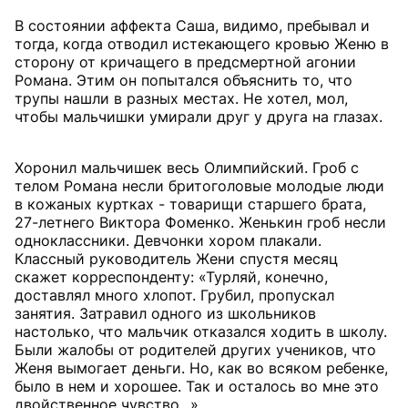
В состоянии аффекта Саша, видимо, пребывал и
тогда, когда отводил истекающего кровью Женю в
сторону от кричащего в предсмертной агонии
Романа. Этим он попытался объяснить то, что
трупы нашли в разных местах. Не хотел, мол,
чтобы мальчишки умирали друг у друга на глазах.
Хоронил мальчишек весь Олимпийский. Гроб с
телом Романа несли бритоголовые молодые люди
в кожаных куртках - товарищи старшего брата,
27-летнего Виктора Фоменко. Женькин гроб несли
одноклассники. Девчонки хором плакали.
Классный руководитель Жени спустя месяц
скажет корреспонденту: «Турляй, конечно,
доставлял много хлопот. Грубил, пропускал
занятия. Затравил одного из школьников
настолько, что мальчик отказался ходить в школу.
Были жалобы от родителей других учеников, что
Женя вымогает деньги. Но, как во всяком ребенке,
было в нем и хорошее. Так и осталось во мне это
двойственное чувство...».