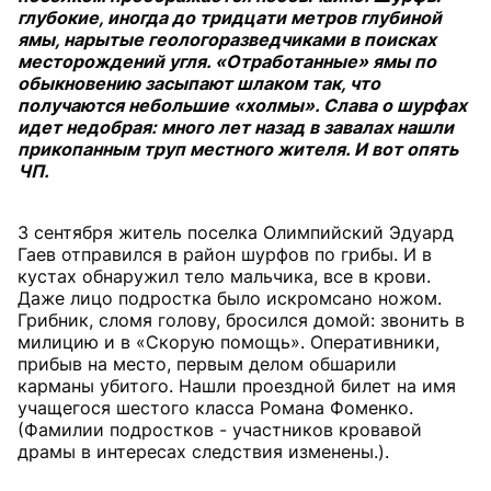
глубокие, иногда до тридцати метров глубиной
ямы, нарытые геологоразведчиками в поисках
месторождений угля. «Отработанные» ямы по
обыкновению засыпают шлаком так, что
получаются небольшие «холмы». Слава о шурфах
идет недобрая: много лет назад в завалах нашли
прикопанным труп местного жителя. И вот опять
ЧП.
3 сентября житель поселка Олимпийский Эдуард
Гаев отправился в район шурфов по грибы. И в
кустах обнаружил тело мальчика, все в крови.
Даже лицо подростка было искромсано ножом.
Грибник, сломя голову, бросился домой: звонить в
милицию и в «Скорую помощь». Оперативники,
прибыв на место, первым делом обшарили
карманы убитого. Нашли проездной билет на имя
учащегося шестого класса Романа Фоменко.
(Фамилии подростков - участников кровавой
драмы в интересах следствия изменены.).