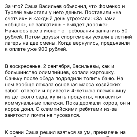
За что? Саша Васильев объяснил, что Фоменко и
Турляй вымогали у него деньги. Поставили «на
счетчик» и каждый день угрожали: «За нами
«общак», не заплатишь - выйдет дороже».
Началось все в июне - с требования заплатить 50
рублей. Потом друзья-спортсмены уехали в летний
лагерь на две смены. Когда вернулись, предъявили
к оплате уже 900 рублей.
В воскресенье, 2 сентября, Васильевы, как и
большинство олимпийцев, копали картошку.
Саньку после обеда подрядили топить баню. На
нем вообще лежала основная масса хозяйских
забот: отвести и привести 4-летнюю племянницу
из детского сада, купить продукты, «погасить»
коммунальные платежи. Пока держали коров, он и
коров доил. С олимпийскими ребятами из-за
занятости почти не тусовался.
К осени Саша решил взяться за ум, приналечь на