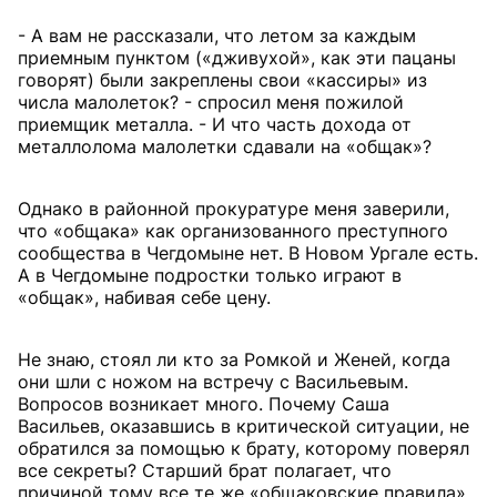
- А вам не рассказали, что летом за каждым
приемным пунктом («дживухой», как эти пацаны
говорят) были закреплены свои «кассиры» из
числа малолеток? - спросил меня пожилой
приемщик металла. - И что часть дохода от
металлолома малолетки сдавали на «общак»?
Однако в районной прокуратуре меня заверили,
что «общака» как организованного преступного
сообщества в Чегдомыне нет. В Новом Ургале есть.
А в Чегдомыне подростки только играют в
«общак», набивая себе цену.
Не знаю, стоял ли кто за Ромкой и Женей, когда
они шли с ножом на встречу с Васильевым.
Вопросов возникает много. Почему Саша
Васильев, оказавшись в критической ситуации, не
обратился за помощью к брату, которому поверял
все секреты? Старший брат полагает, что
причиной тому все те же «общаковские правила».