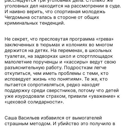
расследуется три уголовных дела. Столько же
уголовных дел находится на рассмотрении в суде.
И наивно верить, что спортивная молодежь
Чегдомына осталась в стороне от общих
криминальных тенденций.
Не секрет, что пресловутая программа «грева»
заключенных в тюрьмах и колониях во многом
держится на детях. На переменах, в школьных
туалетах, на задворках школ и спортплощадок
малолетние порученцы и «кассиры» ведут свою
разъяснительную работу. Подросткам легче
откупиться, чем иметь проблемы с теми, кто
исповедует жизнь «по понятиям». Те же, кто
пытается сопротивляться, редко находят
поддержку среди сверстников, потому что детей
уже изуродовали страхом, привили «уважение» к
«цеховой солидарности».
Саша Васильев избавился от вымогателей
страшным методом. И убийство это получило в