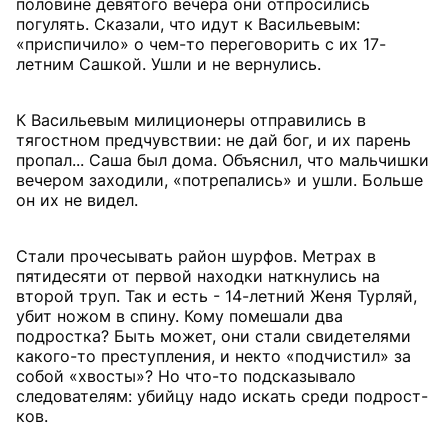
половине девятого вечера они отпросились
погулять. Сказали, что идут к Васильевым:
«приспичило» о чем-то переговорить с их 17-
летним Сашкой. Ушли и не вернулись.
К Васильевым милиционеры отправились в
тягостном предчувствии: не дай бог, и их парень
пропал... Саша был дома. Объяснил, что мальчишки
вечером заходили, «потрепались» и ушли. Больше
он их не видел.
Стали прочесывать район шурфов. Метрах в
пятидесяти от первой находки наткнулись на
второй труп. Так и есть - 14-летний Женя Турляй,
убит ножом в спину. Кому помешали два
подростка? Быть может, они стали свидетелями
какого-то преступления, и некто «подчистил» за
собой «хвосты»? Но что-то подсказывало
следователям: убийцу надо искать среди подрост-
ков.