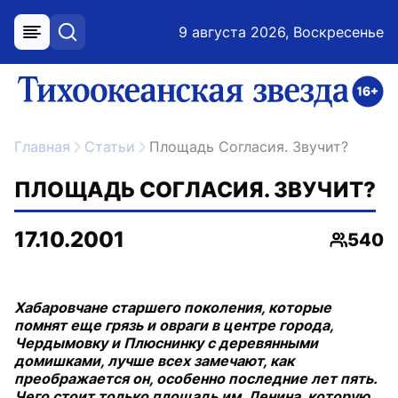
9 августа 2026, Воскресенье
меню
поиск
возрастное ограничение 16+
ссылка на главную
Главная
Статьи
Площадь Согласия. Звучит?
ПЛОЩАДЬ СОГЛАСИЯ. ЗВУЧИТ?
17.10.2001
540
Просмо
Хабаровчане старшего поколения, которые
помнят еще грязь и овраги в центре города,
Чердымовку и Плюснинку с деревянными
домишками, лучше всех замечают, как
преображается он, особенно последние лет пять.
Чего стоит только площадь им. Ленина, которую