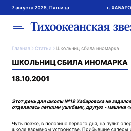
7 августа 2026, Пятница
г. ХАБАР
возрастное ограничение 16+
меню
ссылка на главну
Главная
Статьи
Школьниц сбила иномарка
ШКОЛЬНИЦ СБИЛА ИНОМАРКА
18.10.2001
Этот день для школы №19 Хабаровска не задался
отделалась легкими ушибами, другую - машина «
Чуть позже, в половине первого дня, на пульт о
школе взрывном устройстве. Прибывшие саперы «