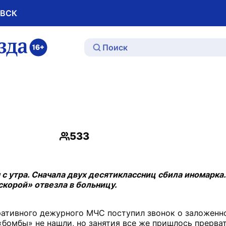
ОВСК
ю
533
Просмотры
 с утра. Сначала двух десятиклассниц сбила иномарка
скорой» отвезла в больницу.
перативного дежурного МЧС поступил звонок о заложенн
бомбы» не нашли, но занятия все же пришлось прерват