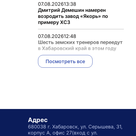
07.08.2026
13:38
Дмитрий Демешин намерен
возродить завод «Якорь» по
примеру ХСЗ
07.08.2026
12:48
Шесть земских тренеров переедут
в Хабаровский край в этом году
Посмотреть все
Адрес
680038 г. Хабаровск, ул. Серышева, 31,
корпус А, офис 27(вход с ул.