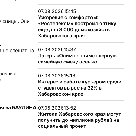
07.08.2026
15:45
Ускорение с комфортом:
ченицы. Они
«Ростелеком» построил оптику
еще для 3 000 домохозяйств
Хабаровского края
ь
07.08.2026
15:37
 не спешат на
Лагерь «Олимп» примет первую
семейную смену осенью
тальные
07.08.2026
15:16
а
Интерес к работе курьером среди
студентов вырос на 32% в
Хабаровском крае
тьяна БАУЛИНА.
07.08.2026
13:52
Жители Хабаровского края могут
получить до миллиона рублей на
социальный проект