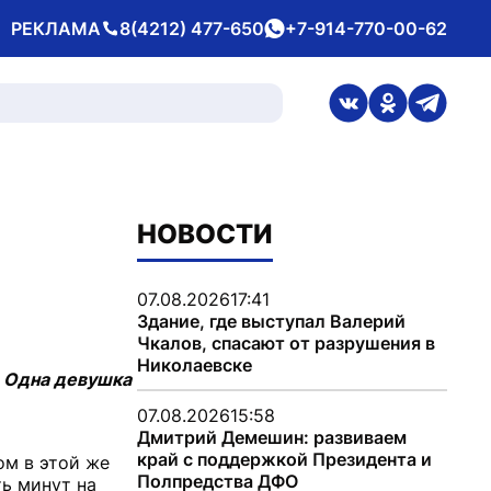
РЕКЛАМА
8(4212) 477-650
+7-914-770-00-62
Телефон
whatsApp
ссылка на стран
ссылка на 
ссылка
НОВОСТИ
07.08.2026
17:41
Здание, где выступал Валерий
Чкалов, спасают от разрушения в
Николаевске
. Одна девушка
07.08.2026
15:58
Дмитрий Демешин: развиваем
край с поддержкой Президента и
ом в этой же
Полпредства ДФО
ь минут на