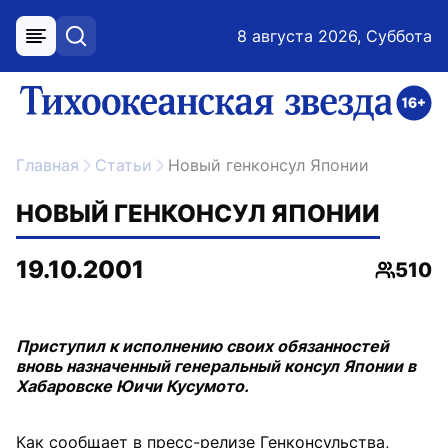
8 августа 2026, Суббота
меню
поиск
возрастное ограничение 16+
ссылка на главную
Главная
Статьи
Новый генконсул Японии
НОВЫЙ ГЕНКОНСУЛ ЯПОНИИ
19.10.2001
510
Просмо
Приступил к исполнению своих обязанностей
вновь назначенный генеральный консул Японии в
Хабаровске Юичи Кусумото.
Как сообщает в пресс-релизе Генконсульства,