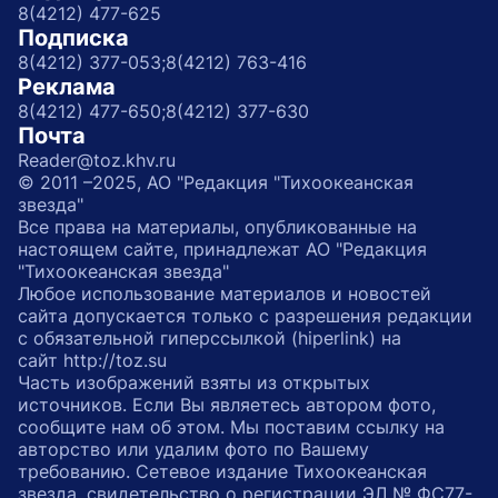
8(4212) 477-625
Подписка
8(4212) 377-053;
8(4212) 763-416
Реклама
8(4212) 477-650;
8(4212) 377-630
Почта
Reader@toz.khv.ru
© 2011 –2025, АО "Редакция "Тихоокеанская
звезда"
Все права на материалы, опубликованные на
настоящем сайте, принадлежат АО "Редакция
"Тихоокеанская звезда"
Любое использование материалов и новостей
сайта допускается только с разрешения редакции
с обязательной гиперссылкой (hiperlink) на
сайт http://toz.su
Часть изображений взяты из открытых
источников. Если Вы являетесь автором фото,
сообщите нам об этом. Мы поставим ссылку на
авторство или удалим фото по Вашему
требованию. Сетевое издание Тихоокеанская
звезда, свидетельство о регистрации ЭЛ № ФС77-