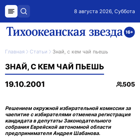
8 августа 2026, Суббота
меню
поиск
возрастное ограничение 16+
ссылка на главную
Главная
Статьи
Знай, с кем чай пьешь
ЗНАЙ, С КЕМ ЧАЙ ПЬЕШЬ
19.10.2001
505
Просмо
Решением окружной избирательной комиссии за
чаепитие с избирателями отменена регистрация
кандидата в депутаты Законодательного
собрания Еврейской автономной области
предпринимателя Андрея Шабанова.