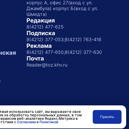
корпус А, офис 27(вход с ул.
Джамбула) корпус Б(вход с ул.
Шмидта)
Редакция
8(4212) 477-625
Подписка
8(4212) 377-053;
8(4212) 763-416
Реклама
нская
8(4212) 477-650;
8(4212) 377-630
Почта
Reader@toz.khv.ru
а
жая использовать сайт, вы выражаете свое
ие на обработку персональных данных, в том
Принять
сервисом веб-аналитики Яндекс.Метрика в
Разработано в
RASA
тствии с
Согласием
и
Политикой