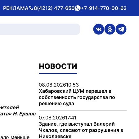
РЕКЛАМА
8(4212) 477-650
+7-914-770-00-62
Телефон
whatsApp
ссылка на стран
ссылка на 
ссылка
НОВОСТИ
08.08.2026
10:53
Хабаровский ЦУМ перешел в
собственность государства по
решению суда
рителей
ата» Н. Ершов
07.08.2026
17:41
Здание, где выступал Валерий
Чкалов, спасают от разрушения в
Николаевске
тало меньше