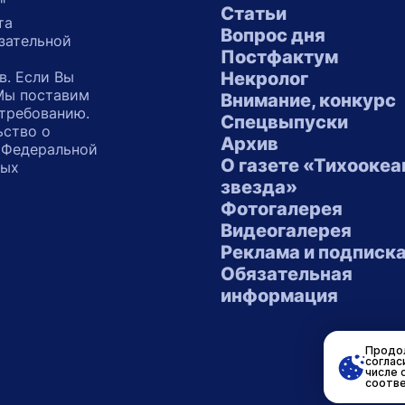
"
Статьи
та
Вопрос дня
зательной
Постфактум
в. Если Вы
Некролог
 Мы поставим
Внимание, конкурс
 требованию.
Спецвыпуски
ьство о
Архив
 Федеральной
О газете «Тихоокеа
ных
звезда»
"
Фотогалерея
Видеогалерея
Реклама и подписк
Обязательная
информация
Продол
соглас
числе 
соотве