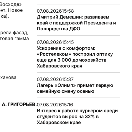
«Восходе»
нт. Новое
07.08.2026
15:58
ка).
Дмитрий Демешин: развиваем
край с поддержкой Президента и
Полпредства ДФО
рели фасад,
етовая гамма
07.08.2026
15:45
Ускорение с комфортом:
«Ростелеком» построил оптику
еще для 3 000 домохозяйств
Хабаровского края
аханова
07.08.2026
15:37
Лагерь «Олимп» примет первую
семейную смену осенью
А. ГРИГОРЬЕВ.
07.08.2026
15:16
Интерес к работе курьером среди
студентов вырос на 32% в
Хабаровском крае