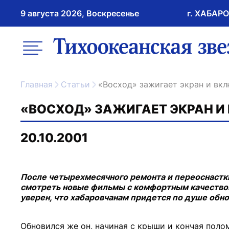
9 августа 2026, Воскресенье
г. ХАБАР
возрастное ограничение 16+
меню
ссылка на главну
Главная
Статьи
«Восход» зажигает экран и вк
«ВОСХОД» ЗАЖИГАЕТ ЭКРАН И
20.10.2001
После четырехмесячного ремонта и переоснастк
смотреть новые фильмы с комфортным качеством
уверен, что хабаровчанам придется по душе обн
Обновился же он, начиная с крыши и кончая поло