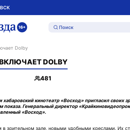
ОВСК
ю
лючает Dolby
 ВКЛЮЧАЕТ DOLBY
481
Просмотры
и хабаровский кинотеатр «Восход» пригласил своих з
 показа. Генеральный директор «Крайкиновидеопрок
овленный «Восход».
м в зрительном зале, новыми удобными креслами. Их с