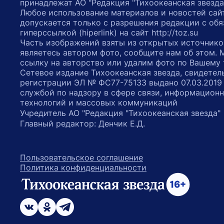
принадлежат АО "Редакция "Тихоокеанская звезда
Любое использование материалов и новостей сай
допускается только с разрешения редакции с обя
гиперссылкой (hiperlink) на сайт http://toz.su
Часть изображений взяты из открытых источнико
являетесь автором фото, сообщите нам об этом.
ссылку на авторство или удалим фото по Вашему
Сетевое издание Тихоокеанская звезда, свидетел
регистрации ЭЛ № ФС77-75133 выдано 07.03.2019
службой по надзору в сфере связи, информацион
технологий и массовых коммуникаций
Учредитель АО "Редакция "Тихоокеанская звезда
Главный редактор: Денчик Е.Д.
Пользовательское соглашение
Политика конфиденциальности
возрастное ограничение 16+
ссылка на главную
ссылка на страницу в Вконтакте
ссылка на страницу в Одноклассниках
ссылка на канал в Телеграмм