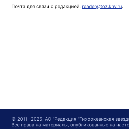
Почта для связи с редакцией:
reader@toz.khv.ru
.
© 2011 –2025, АО "Редакция "Тихоокеанская звезд
Все права на материалы, опубликованные на наст