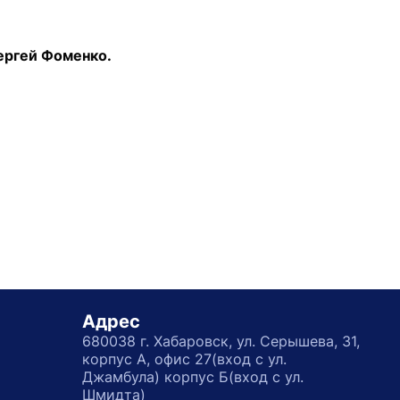
ергей Фоменко.
Адрес
680038 г. Хабаровск, ул. Серышева, 31,
корпус А, офис 27(вход с ул.
Джамбула) корпус Б(вход с ул.
Шмидта)