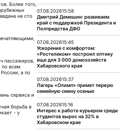
ов. Более того,
зарубежных
07.08.2026
15:58
авдана на сто
Дмитрий Демешин: развиваем
край с поддержкой Президента и
Полпредства ДФО
впечатляющими,
07.08.2026
15:45
Ускорение с комфортом:
«Ростелеком» построил оптику
еще для 3 000 домохозяйств
яч пассажиров,
Хабаровского края
 по всем
России, а по
07.08.2026
15:37
Лагерь «Олимп» примет первую
семейную смену осенью
вень сервиса и
07.08.2026
15:16
тная борьба в
Интерес к работе курьером среди
кает - у
студентов вырос на 32% в
Хабаровском крае