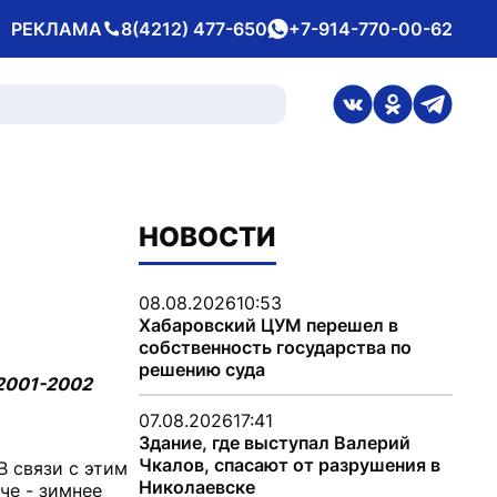
РЕКЛАМА
8(4212) 477-650
+7-914-770-00-62
Телефон
whatsApp
ссылка на стран
ссылка на 
ссылка
НОВОСТИ
08.08.2026
10:53
Хабаровский ЦУМ перешел в
собственность государства по
решению суда
 2001-2002
07.08.2026
17:41
Здание, где выступал Валерий
Чкалов, спасают от разрушения в
 связи с этим
Николаевске
че - зимнее