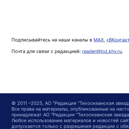
Подписывайтесь на наши каналы в
MAX
,
«ВКонтак
Почта для связи с редакцией:
reader@toz.khv.ru
.
© 2011 –2025, АО "Редакция "Тихоокеанская звезд
Все права на материалы, опубликованные на наст
принадлежат АО "Редакция "Тихоокеанская звезда
Любое использование материалов и новостей сай
допускается только с разрешения редакции с обя