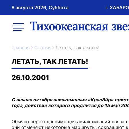
8 августа 2026, Суббота
г. ХАБАР
возрастное ограничение 16+
меню
ссылка на главну
Главная
Статьи
Летать, так летать!
ЛЕТАТЬ, ТАК ЛЕТАТЬ!
26.10.2001
С начала октября авиакомпания «КрасЭйр» прис
года, действие которого продлится до 15 мая 200
Обычно переход к зиме для авиакомпаний связан
они отменяют некоторые маршруты, сокращают ко