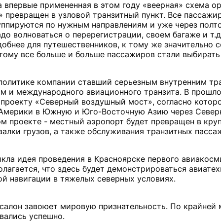
 впервые примененная в этом году «веерная» схема о
» превращен в узловой транзитный пункт. Все пассажи
руппируются по нужным направлениям и уже через полт
о волноваться о перерегистрации, своем багаже и т.д.
удобнее для путешественников, к тому же значительно 
этому все больше и больше пассажиров стали выбирать
й политике компании ставший серьезным внутренним т
м и международного авиационного транзита. В прошло
 проекту «Северный воздушный мост», согласно котор
 Америки в Южную и Юго-Восточную Азию через Север
ом проекте - местный аэропорт будет превращен в кру
валки грузов, а также обслуживания транзитных пасса
икла идея проведения в Красноярске первого авиакосм
олагается, что здесь будет демонстрироваться авиатех
ой навигации в тяжелых северных условиях.
салон завоюет мировую признательность. По крайней 
вались успешно.