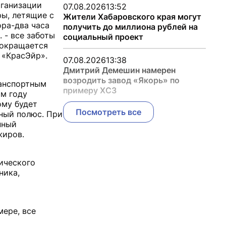
рганизации
07.08.2026
13:52
ры, летящие с
Жители Хабаровского края могут
ора-два часа
получить до миллиона рублей на
 - все заботы
социальный проект
сокращается
 «КрасЭйр».
07.08.2026
13:38
Дмитрий Демешин намерен
возродить завод «Якорь» по
ранспортным
примеру ХСЗ
м году
ому будет
Посмотреть все
ный полюс. При
пный
жиров.
ического
ника,
мере, все