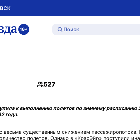
ОВСК
ю
527
Просмотры
тупила к выполнению полетов по зимнему расписанию
2 года.
 с весьма существенным снижением пассажиропотока. В
личество полетов. Однако в «КрасЭйр» поступили ина