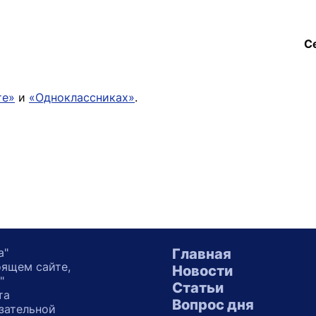
С
те»
и
«Одноклассниках»
.
а"
Главная
оящем сайте,
Новости
"
Статьи
та
Вопрос дня
зательной