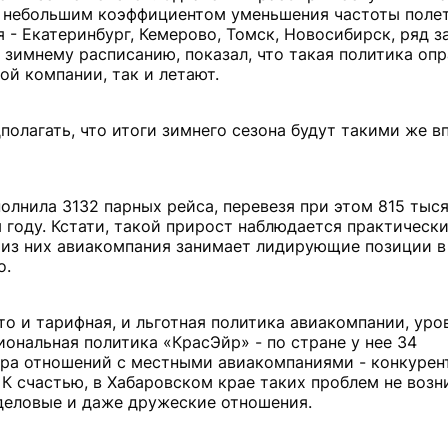
с небольшим коэффициентом уменьшения частоты полет
 - Екатеринбург, Кемерово, Томск, Новосибирск, ряд 
 зимнему расписанию, показал, что такая политика опр
ой компании, так и летают.
полагать, что итоги зимнего сезона будут такими же 
полнила 3132 парных рейса, перевезя при этом 815 тыс
 году. Кстати, такой прирост наблюдается практически
 из них авиакомпания занимает лидирующие позиции в 
о.
о и тарифная, и льготная политика авиакомпании, уро
иональная политика «КрасЭйр» - по стране у нее 34
тера отношений с местными авиакомпаниями - конкурен
 счастью, в Хабаровском крае таких проблем не возни
деловые и даже дружеские отношения.