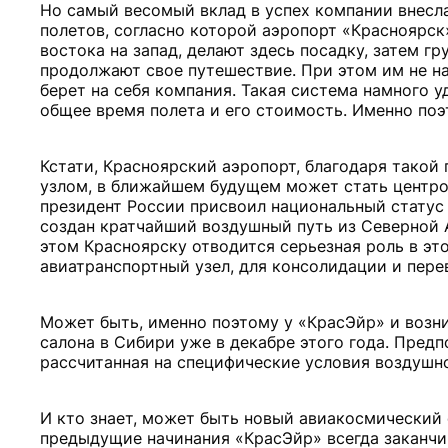
Но самый весомый вклад в успех компании внесла
полетов, согласно которой аэропорт «Красноярск
востока на запад, делают здесь посадку, затем г
продолжают свое путешествие. При этом им не над
берет на себя компания. Такая система намного 
общее время полета и его стоимость. Именно по
Кстати, Красноярский аэропорт, благодаря тако
узлом, в ближайшем будущем может стать центро
президент России присвоил национальный статус
создан кратчайший воздушный путь из Северной
этом Красноярску отводится серьезная роль в эт
авиатранспортный узел, для консолидации и пере
Может быть, именно поэтому у «КрасЭйр» и возн
салона в Сибири уже в декабре этого года. Предп
рассчитанная на специфические условия воздушн
И кто знает, может быть новый авиакосмический 
предыдущие начинания «КрасЭйр» всегда заканчи