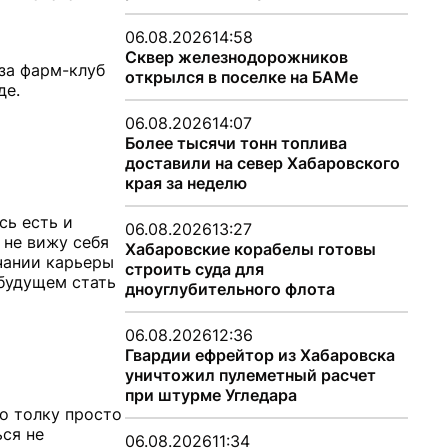
06.08.2026
14:58
Сквер железнодорожников
за фарм-клуб
открылся в поселке на БАМе
де.
06.08.2026
14:07
Более тысячи тонн топлива
доставили на север Хабаровского
края за неделю
сь есть и
06.08.2026
13:27
я не вижу себя
Хабаровские корабелы готовы
нчании карьеры
строить суда для
 будущем стать
дноуглубительного флота
06.08.2026
12:36
Гвардии ефрейтор из Хабаровска
уничтожил пулеметный расчет
при штурме Угледара
то толку просто
ься не
06.08.2026
11:34