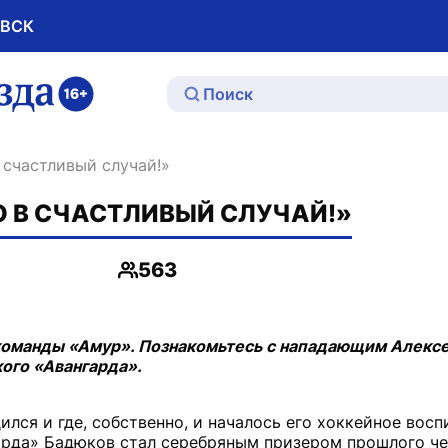
ОВСК
ю
в счастливый случай!»
Ю В СЧАСТЛИВЫЙ СЛУЧАЙ!»
563
Просмотры
команды «Амур». Познакомьтесь с нападающим Алекс
ого «Авангарда».
ился и где, собственно, и началось его хоккейное восп
гарда» Бадюков стал серебряным призером прошлого ч