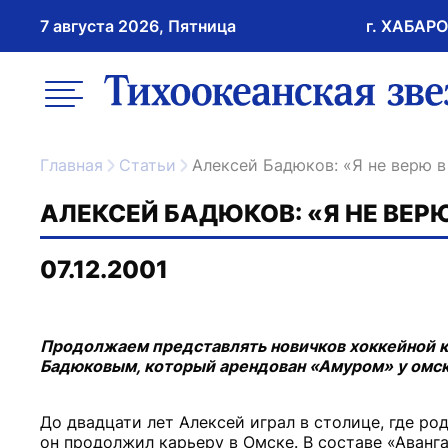
7 августа 2026, Пятница
г. ХАБАР
возрастное ограничение 16+
меню
ссылка на главну
Главная
Статьи
Алексей Бадюков: «Я не верю 
АЛЕКСЕЙ БАДЮКОВ: «Я НЕ ВЕР
07.12.2001
Продолжаем представлять новичков хоккейной 
Бадюковым, который арендован «Амуром» у омск
До двадцати лет Алексей играл в столице, где род
он продолжил карьеру в Омске. В составе «Аван