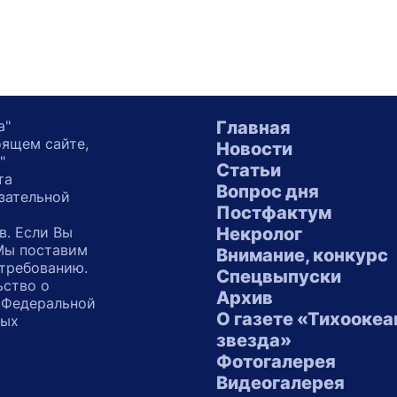
а"
Главная
оящем сайте,
Новости
"
Статьи
та
Вопрос дня
зательной
Постфактум
в. Если Вы
Некролог
 Мы поставим
Внимание, конкурс
 требованию.
Спецвыпуски
ьство о
Архив
 Федеральной
О газете «Тихоокеа
ных
звезда»
"
Фотогалерея
Видеогалерея