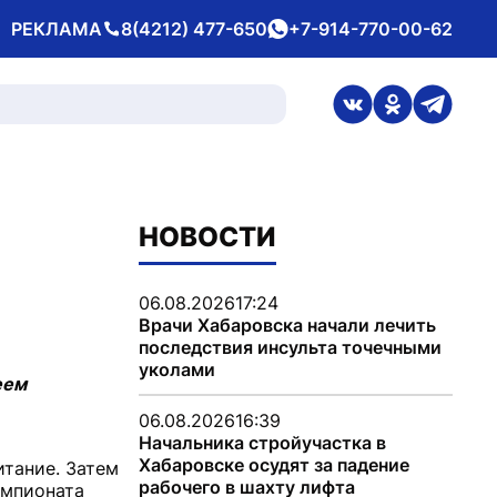
РЕКЛАМА
8(4212) 477-650
+7-914-770-00-62
Телефон
whatsApp
ссылка на стран
ссылка на 
ссылка
НОВОСТИ
06.08.2026
17:24
Врачи Хабаровска начали лечить
последствия инсульта точечными
уколами
еем
06.08.2026
16:39
Начальника стройучастка в
Хабаровске осудят за падение
итание. Затем
рабочего в шахту лифта
емпионата