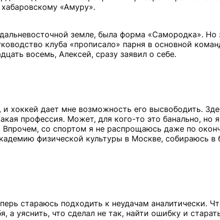
к хабаровскому «Амуру».
 дальневосточной земле, была форма «Самородка». Но 
уководство клуба «прописало» парня в основной коман
цать восемь, Алексей, сразу заявил о себе.
, и хоккей дает мне возможность его высвободить. Зде
 такая профессия. Может, для кого-то это банально, но 
но. Впрочем, со спортом я не распрощаюсь даже по око
академию физической культуры в Москве, собираюсь в
Теперь стараюсь подходить к неудачам аналитически. Ч
 а уяснить, что сделал не так, найти ошибку и старат