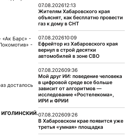
07.08.2026
12:13
Жителям Хабаровского края
объяснят, как бесплатно провести
газ к дому в СНТ
07.08.2026
10:09
- «Ак Барс» -
Ефрейтор из Хабаровского края
«Локомотив» -
вернул в строй десятки
автомобилей в зоне СВО
07.08.2026
09:36
Мой друг ИИ: поведение человека
в цифровой среде все больше
раз досталось
зависит от алгоритмов —
исследование «Ростелекома»,
ИРИ и ФРИИ
 ИГОЛИНСКИЙ.
07.08.2026
09:26
В Хабаровском крае появится уже
третья «умная» площадка