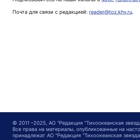
Почта для связи с редакцией:
reader@toz.khv.ru
.
© 2011 –2025, АО "Редакция "Тихоокеанская звезд
Все права на материалы, опубликованные на наст
принадлежат АО "Редакция "Тихоокеанская звезда