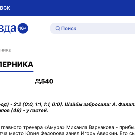
ОВСК
ю
рника
ОПЕРНИКА
540
Просмотры
- 2:2 (0:0, 1:1, 1:1, 0:0). Шайбы забросили: А. Филипп
пов (49) - у гостей.
главного тренера «Амура» Михаила Варнакова - прибы
атча место Юрия Федорова занял Игорь Аверкин. Его с