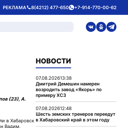
РЕКЛАМА
8(4212) 477-650
+7-914-770-00-62
Телефон
whatsApp
ссылка на стран
ссылка на 
ссылка
НОВОСТИ
07.08.2026
13:38
Дмитрий Демешин намерен
возродить завод «Якорь» по
примеру ХСЗ
ов (23), А.
07.08.2026
12:48
Шесть земских тренеров переедут
в Хабаровский край в этом году
ли в Хабаровск
ын Вадим,