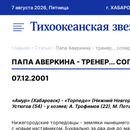
7 августа 2026, Пятница
г. ХАБАР
возрастное ограничение 16+
меню
ссылка на главну
Главная
Статьи
Папа Аверкина - тренер... сопе
ПАПА АВЕРКИНА - ТРЕНЕР... С
07.12.2001
«Амур» (Хабаровск) - «Торпедо» (Нижний Новгород) 
Устюгов (54) - у хозяев; А. Трофимов (22), М. Пота
Нижегородские торпедовцы - земляки нынешнего 
с новым наставником. Буквально за два дня до м