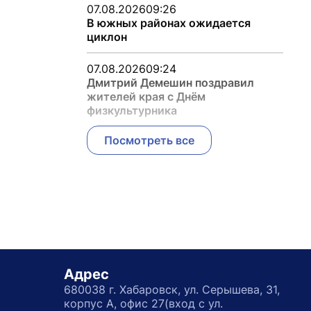
07.08.2026
09:26
В южных районах ожидается
циклон
07.08.2026
09:24
Дмитрий Демешин поздравил
жителей края с Днём
физкультурника
Посмотреть все
Адрес
680038 г. Хабаровск, ул. Серышева, 31,
корпус А, офис 27(вход с ул.