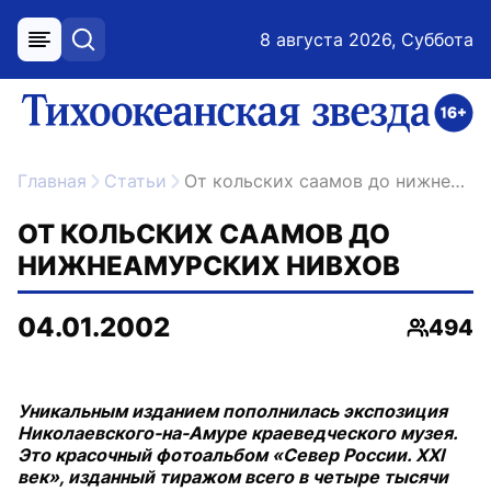
8 августа 2026, Суббота
меню
поиск
возрастное ограничение 16+
ссылка на главную
Главная
Статьи
От кольских саамов до нижнеамурских нивхов
ОТ КОЛЬСКИХ СААМОВ ДО
НИЖНЕАМУРСКИХ НИВХОВ
04.01.2002
494
Просмо
Уникальным изданием пополнилась экспозиция
Николаевского-на-Амуре краеведческого музея.
Это красочный фотоальбом «Север России. XXI
век», изданный тиражом всего в четыре тысячи