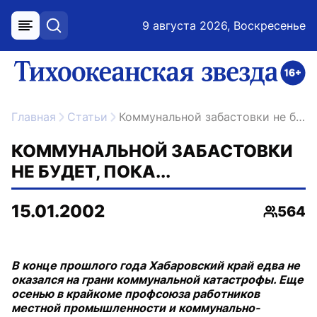
9 августа 2026, Воскресенье
меню
поиск
возрастное ограничение 16+
ссылка на главную
Главная
Статьи
Коммунальной забастовки не будет, пока...
КОММУНАЛЬНОЙ ЗАБАСТОВКИ
НЕ БУДЕТ, ПОКА...
15.01.2002
564
Просмо
В конце прошлого года Хабаровский край едва не
оказался на грани коммунальной катастрофы. Еще
осенью в крайкоме профсоюза работников
местной промышленности и коммунально-