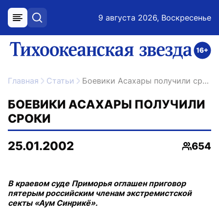
9 августа 2026, Воскресенье
меню
поиск
возрастное ограничение 16+
ссылка на главную
Главная
Статьи
Боевики Асахары получили сроки
БОЕВИКИ АСАХАРЫ ПОЛУЧИЛИ
СРОКИ
25.01.2002
654
Просмо
В краевом суде Приморья оглашен приговор
пятерым российским членам экстремистской
секты «Аум Синрикё».