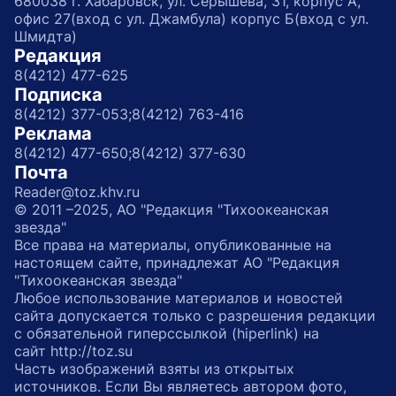
680038 г. Хабаровск, ул. Серышева, 31, корпус А,
офис 27(вход с ул. Джамбула) корпус Б(вход с ул.
Шмидта)
Редакция
8(4212) 477-625
Подписка
8(4212) 377-053;
8(4212) 763-416
Реклама
8(4212) 477-650;
8(4212) 377-630
Почта
Reader@toz.khv.ru
© 2011 –2025, АО "Редакция "Тихоокеанская
звезда"
Все права на материалы, опубликованные на
настоящем сайте, принадлежат АО "Редакция
"Тихоокеанская звезда"
Любое использование материалов и новостей
сайта допускается только с разрешения редакции
с обязательной гиперссылкой (hiperlink) на
сайт http://toz.su
Часть изображений взяты из открытых
источников. Если Вы являетесь автором фото,