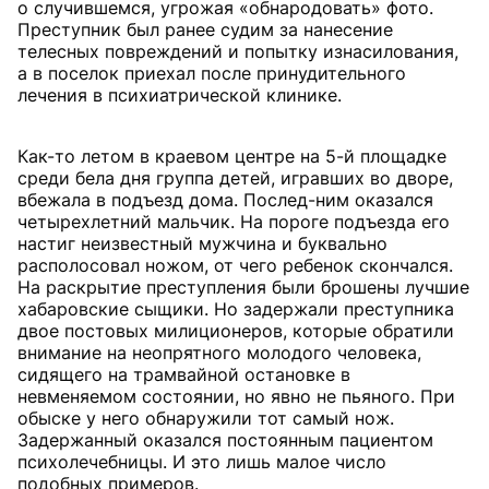
о случившемся, угрожая «обнародовать» фото.
Преступник был ранее судим за нанесение
телесных повреждений и попытку изнасилования,
а в поселок приехал после принудительного
лечения в психиатрической клинике.
Как-то летом в краевом центре на 5-й площадке
среди бела дня группа детей, игравших во дворе,
вбежала в подъезд дома. Послед-ним оказался
четырехлетний мальчик. На пороге подъезда его
настиг неизвестный мужчина и буквально
располосовал ножом, от чего ребенок скончался.
На раскрытие преступления были брошены лучшие
хабаровские сыщики. Но задержали преступника
двое постовых милиционеров, которые обратили
внимание на неопрятного молодого человека,
сидящего на трамвайной остановке в
невменяемом состоянии, но явно не пьяного. При
обыске у него обнаружили тот самый нож.
Задержанный оказался постоянным пациентом
психолечебницы. И это лишь малое число
подобных примеров.