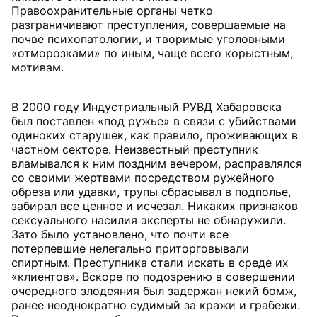
Правоохранительные органы четко
разграничивают преступления, совершаемые на
почве психопатологии, и творимые уголовными
«отморозками» по иным, чаще всего корыстным,
мотивам.
В 2000 году Индустриальный РУВД Хабаровска
был поставлен «под ружье» в связи с убийствами
одиноких старушек, как правило, проживающих в
частном секторе. Неизвестный преступник
вламывался к ним поздним вечером, расправлялся
со своими жертвами посредством ружейного
обреза или удавки, трупы сбрасывал в подполье,
забирал все ценное и исчезал. Никаких признаков
сексуального насилия эксперты не обнаружили.
Зато было установлено, что почти все
потерпевшие нелегально приторговывали
спиртным. Преступника стали искать в среде их
«клиентов». Вскоре по подозрению в совершении
очередного злодеяния был задержан некий бомж,
ранее неоднократно судимый за кражи и грабежи.