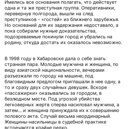
Имелись все основания полагать, что действует
одна и та же преступная группа. Оперативники,
перевернув полгорода, вышли на след
преступников - «гостей» из ближнего зарубежья.
Но оснований для их задержания недоставало, а
пока собирали нужные доказательства,
подозреваемые покинули город и убрались на
родину, откуда достать их оказалось невозможно.
В 1998 году в Хабаровске дала о себе знать
странная пара. Молодые мужчина и женщина, по
виду азиатской национальности, вечерами
разъезжали по городу на машине, под
благовидным предлогом приглашали в нее одну, а
то и сразу двух случайных девушек. Вскоре
«пассажирки» оказывались за городом, в
безлюдном месте. Под угрозой убийства
легковерных жертв сперва насиловал мужчина, а
затем… и женщина принуждала их к совершению
полового акта. Случай весьма неординарный.
Женщины-насильницы в судебной практике
встречаются крайне редко.