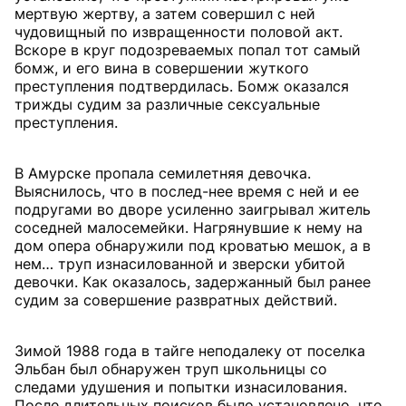
мертвую жертву, а затем совершил с ней
чудовищный по извращенности половой акт.
Вскоре в круг подозреваемых попал тот самый
бомж, и его вина в совершении жуткого
преступления подтвердилась. Бомж оказался
трижды судим за различные сексуальные
преступления.
В Амурске пропала семилетняя девочка.
Выяснилось, что в послед-нее время с ней и ее
подругами во дворе усиленно заигрывал житель
соседней малосемейки. Нагрянувшие к нему на
дом опера обнаружили под кроватью мешок, а в
нем… труп изнасилованной и зверски убитой
девочки. Как оказалось, задержанный был ранее
судим за совершение развратных действий.
Зимой 1988 года в тайге неподалеку от поселка
Эльбан был обнаружен труп школьницы со
следами удушения и попытки изнасилования.
После длительных поисков было установлено, что