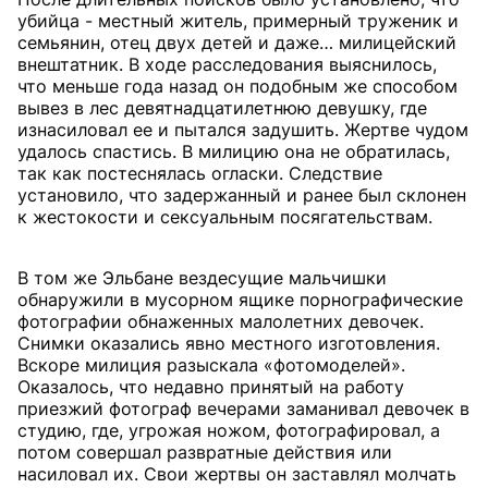
убийца - местный житель, примерный труженик и
семьянин, отец двух детей и даже… милицейский
внештатник. В ходе расследования выяснилось,
что меньше года назад он подобным же способом
вывез в лес девятнадцатилетнюю девушку, где
изнасиловал ее и пытался задушить. Жертве чудом
удалось спастись. В милицию она не обратилась,
так как постеснялась огласки. Следствие
установило, что задержанный и ранее был склонен
к жестокости и сексуальным посягательствам.
В том же Эльбане вездесущие мальчишки
обнаружили в мусорном ящике порнографические
фотографии обнаженных малолетних девочек.
Снимки оказались явно местного изготовления.
Вскоре милиция разыскала «фотомоделей».
Оказалось, что недавно принятый на работу
приезжий фотограф вечерами заманивал девочек в
студию, где, угрожая ножом, фотографировал, а
потом совершал развратные действия или
насиловал их. Свои жертвы он заставлял молчать