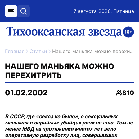
7 августа 2026, Пятница
меню
поиск
возрастное ограничение 16+
ссылка на главную
Главная
Статьи
Нашего маньяка можно перехитрить
НАШЕГО МАНЬЯКА МОЖНО
ПЕРЕХИТРИТЬ
01.02.2002
810
Просмо
В СССР, где «секса не было», о сексуальных
маньяках и серийных убийцах речи не шло. Тем не
менее МВД на протяжении многих лет вело
оперативную разработку лиц, совершавших