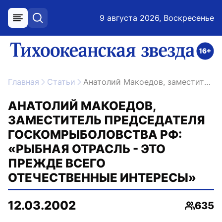
9 августа 2026, Воскресенье
меню
поиск
возрастное ограничение 16+
ссылка на главную
Главная
Статьи
Анатолий Макоедов, заместитель председателя Госкомрыболовства РФ: «Рыбная отрасль - это прежде всего отечественные интересы»
АНАТОЛИЙ МАКОЕДОВ,
ЗАМЕСТИТЕЛЬ ПРЕДСЕДАТЕЛЯ
ГОСКОМРЫБОЛОВСТВА РФ:
«РЫБНАЯ ОТРАСЛЬ - ЭТО
ПРЕЖДЕ ВСЕГО
ОТЕЧЕСТВЕННЫЕ ИНТЕРЕСЫ»
12.03.2002
635
Просмо