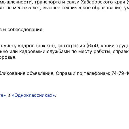
мышленности, транспорта и связи Хабаровского края 
х не менее 5 лет, высшее техническое образование, у
в и собеседования.
о учету кадров (анкета), фотография (6х4), копии труд
ьно или кадровыми службами по месту работы, справк
оровья.
бликования объявления. Справки по телефонам: 74-79-16
те»
и
«Одноклассниках»
.