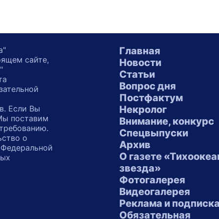
а"
Главная
оящем сайте,
Новости
"
Статьи
та
Вопрос дня
зательной
Постфактум
в. Если Вы
Некролог
 Мы поставим
Внимание, конкурс
 требованию.
Спецвыпуски
ьство о
Архив
 Федеральной
О газете «Тихоокеа
ных
звезда»
"
Фотогалерея
Видеогалерея
Реклама и подписк
Обязательная