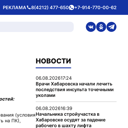
РЕКЛАМА
8(4212) 477-650
+7-914-770-00-62
Телефон
whatsApp
ссылка на стран
ссылка на 
ссылка
НОВОСТИ
06.08.2026
17:24
Врачи Хабаровска начали лечить
последствия инсульта точечными
уколами
остей:
06.08.2026
16:39
Начальника стройучастка в
вания (условия
Хабаровске осудят за падение
ь на ПК),
рабочего в шахту лифта