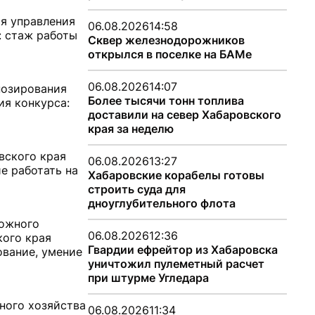
я управления
06.08.2026
14:58
: стаж работы
Сквер железнодорожников
открылся в поселке на БАМе
06.08.2026
14:07
нозирования
Более тысячи тонн топлива
ия конкурса:
доставили на север Хабаровского
края за неделю
вского края
06.08.2026
13:27
е работать на
Хабаровские корабелы готовы
строить суда для
дноуглубительного флота
рожного
06.08.2026
12:36
кого края
Гвардии ефрейтор из Хабаровска
ование, умение
уничтожил пулеметный расчет
при штурме Угледара
ного хозяйства
06.08.2026
11:34