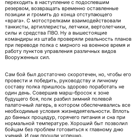
переходить в наступление с подоспевшим
резервом, возвращать временно оставленные
позиции и громить до конца отступающего
«врага». С мотострелками взаимодействовали
танкисты, артиллеристы, летчики, вертолетчики,
силы и средства ПВО. Ну а вышестоящие
командиры из штаба проверяли реальность планов
при переводе полка с мирного на военное время и
работу пунктов управления различных видов
Вооруженных сил.
Сам бой был достаточно скоротечен, но, чтобы его
провести и победить, руководству и личному
составу полка пришлось здорово поработать не
один день. Совершив марш-бросок к зоне
будущего боя, полк разбил зимний полевой
палаточный лагерь, в котором обеспечивались все
необходимые условия жизнедеятельности. Вплоть
до банных процедур, горячего питания и сна при
нормальной температуре. Хороший быт позволил
бойцам без проблем готовиться к главному дню
учений. И они прошли успешно.