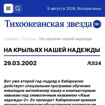
9 августа 2026, Воскресенье
меню
поиск
возрастное ограничение 16+
ссылка на главную
Главная
Статьи
На крыльях нашей надежды
НА КРЫЛЬЯХ НАШЕЙ НАДЕЖДЫ
29.03.2002
524
Просмо
Вот уже второй год подряд в Хабаровске
действует специальная программа обучения
инвалидов английскому языку и компьютерным
навыкам под символичным названием «Язык
надежды-2». Ее проводит Хабаровская краевая
научно-техническая общественная организация