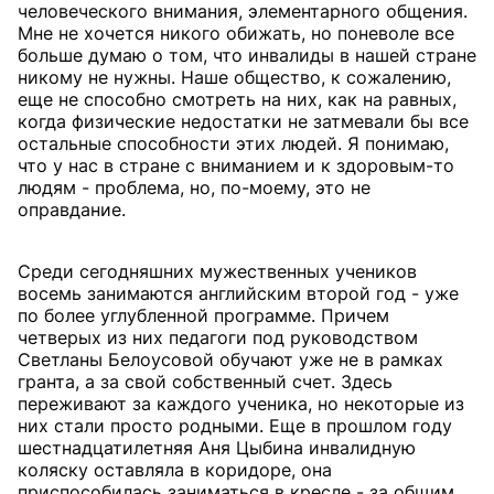
человеческого внимания, элементарного общения.
Мне не хочется никого обижать, но поневоле все
больше думаю о том, что инвалиды в нашей стране
никому не нужны. Наше общество, к сожалению,
еще не способно смотреть на них, как на равных,
когда физические недостатки не затмевали бы все
остальные способности этих людей. Я понимаю,
что у нас в стране с вниманием и к здоровым-то
людям - проблема, но, по-моему, это не
оправдание.
Среди сегодняшних мужественных учеников
восемь занимаются английским второй год - уже
по более углубленной программе. Причем
четверых из них педагоги под руководством
Светланы Белоусовой обучают уже не в рамках
гранта, а за свой собственный счет. Здесь
переживают за каждого ученика, но некоторые из
них стали просто родными. Еще в прошлом году
шестнадцатилетняя Аня Цыбина инвалидную
коляску оставляла в коридоре, она
приспособилась заниматься в кресле - за общим