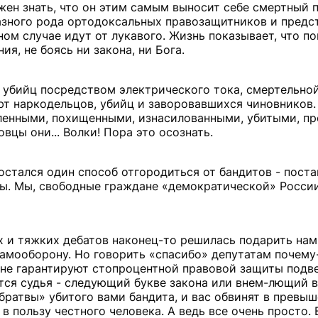
жен знать, что он этим самым выносит себе смертный п
азного рода ортодоксальных правозащитников и предс
ном случае идут от лукавого. Жизнь показывает, что п
, не боясь ни закона, ни Бога.
 убийц посредством электрического тока, смертельной
ют наркодельцов, убийц и заворовавшихся чиновников.
ленными, похищенными, изнасилованными, убитыми, п
вцы они... Волки! Пора это осознать.
 остался один способ отгородиться от бандитов - поста
ы. Мы, свободные граждане «демократической» России,
 и тяжких дебатов наконец-то решилась подарить нам
амооборону. Но говорить «спасибо» депутатам почему-
, не гарантируют стопроцентной правовой защиты подв
ется судья - следующий букве закона или внем-лющий 
братвы» убитого вами бандита, и вас обвинят в превы
в пользу честного человека. А ведь все очень просто. 