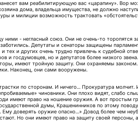
н нанесет вам реабилитирующую вас «царапину». Вор мо
 хозяина дома, владельца имущества, не должно наступ
туры и милиции возможность трактовать «обстоятельс
ду ними - негласный союз. Они не очень-то торопятся 
озаботились. Депутаты и сенаторы защищены парламен
и тех и других очень трудно привлечь к судебной отв
в и госдумовцев, но и депутатов более низкого звена.
торы, имеют тройную защиту. Они охраняемы законом.
ки. Наконец, они сами вооружены.
растки по сторонам. И ничего... Прокуратура молчит. 
епробиваемые» чиновники. Они плохо видят, слабо слы
люди имеют право на ношение оружия. А вот простым г
Государственной думы, Крашенинников по этому повод
. Ему доверять оружие опасно...» Довод более чем неу
тстают. Но они имеют право на защиту своей персоны, 