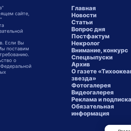
а"
Главная
оящем сайте,
Новости
"
Статьи
та
Вопрос дня
зательной
Постфактум
в. Если Вы
Некролог
 Мы поставим
Внимание, конкурс
 требованию.
Спецвыпуски
ьство о
Архив
 Федеральной
О газете «Тихоокеа
ных
звезда»
"
Фотогалерея
Видеогалерея
Реклама и подписк
Обязательная
информация