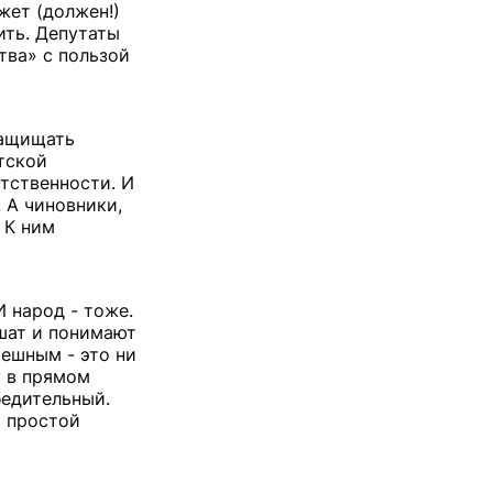
жет (должен!)
ить. Депутаты
тва» с пользой
защищать
тской
етственности. И
 А чиновники,
 К ним
И народ - тоже.
шат и понимают
решным - это ни
у в прямом
бедительный.
а простой