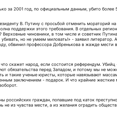
ько за 2001 год, по официальным данным, убито более 
езиденту В. Путину с просьбой отменить мораторий н
волна поддержки этого требования. В отдельных регио
 Верховные чиновники, в том числе и советник Путина,
убивать, но не умеем миловать!» - заявил литератор. 
оду, обвинил профессора Добренькова в жажде мести 
что скажет народ, если состоится референдум. Убийц -
уют обязательства перед Западом, и потому мы не мож
ть и такие ученые юристы, которые навязывают массам
енным заключением - подарок. И что крайние жесткие
аоборот.
ны российских граждан, попавшие под каток преступно
 не из чувства мести, а из желания оградить обществ