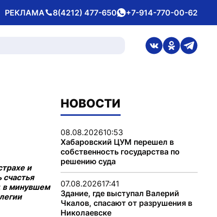
РЕКЛАМА
8(4212) 477-650
+7-914-770-00-62
Телефон
whatsApp
ссылка на стран
ссылка на 
ссылка
НОВОСТИ
08.08.2026
10:53
Хабаровский ЦУМ перешел в
собственность государства по
решению суда
страхе и
ь счастья
07.08.2026
17:41
ц в минувшем
Здание, где выступал Валерий
ллегии
Чкалов, спасают от разрушения в
Николаевске