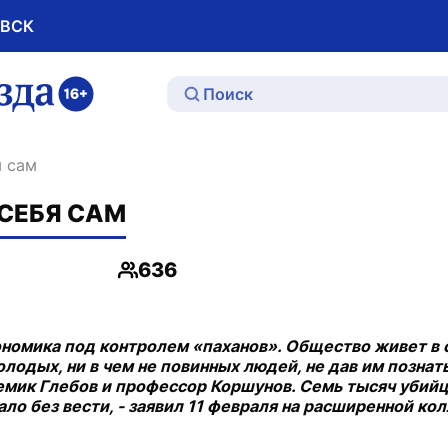
ОВСК
ю
я сам
СЕБЯ САМ
636
Просмотры
ономика под контролем «паханов». Общество живет в 
лодых, ни в чем не повинных людей, не дав им познат
демик Глебов и профессор Коршунов. Семь тысяч убий
ло без вести, - заявил 11 февраля на расширенной ко