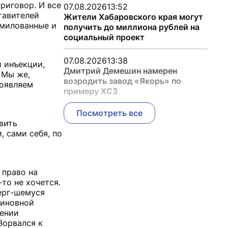
риговор. И все
07.08.2026
13:52
тавителей
Жители Хабаровского края могут
омилованные и
получить до миллиона рублей на
социальный проект
07.08.2026
13:38
 инъекции,
Дмитрий Демешин намерен
 Мы же,
возродить завод «Якорь» по
роявляем
примеру ХСЗ
Посмотреть все
вить
 сами себя, по
 право на
то не хочется.
ерг-шемуся
виновной
шении
Ворвался к