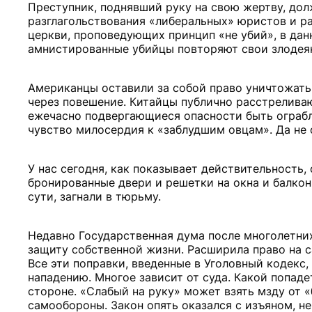
Преступник, поднявший руку на свою жертву, дол
разглагольствования «либеральных» юристов и р
церкви, проповедующих принцип «не убий», в дан
амнистированные убийцы повторяют свои злодеяния
Американцы оставили за собой право уничтожать
через повешение. Китайцы публично расстрелива
ежечасно подвергающиеся опасности быть ограб
чувство милосердия к «заблудшим овцам». Да не о
У нас сегодня, как показывает действительность,
бронированные двери и решетки на окна и балкон
сути, загнали в тюрьму.
Недавно Государственная дума после многолетних
защиту собственной жизни. Расширила право на с
Все эти поправки, введенные в Уголовный кодекс
нападению. Многое зависит от суда. Какой попад
стороне. «Слабый на руку» может взять мзду от «
самообороны. Закон опять оказался с изъяном, не 