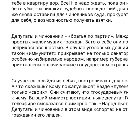
тебе в квартиру вор. Все! Не надо ждать, пока о
быть убит - и никаких судебных последствий для
же снова оставили для чиновников суда, прокура
для себя, с возможностью получать взятки.
Депутаты и чиновники - «братья по партии». Меж
простых малоимущих граждан. Зато о себе они п
неприкосновенностью. В случае уголовных деяний 
такой «иммунитет» прикрывает не только сенаторо
особенно избираемые народом, например губерна
приставлены оплачиваемые государством охранни
Случается, «выйдя из себя», постреливают для ост
А что скажешь? Кому пожалуешься? Везде «пулен
только «своих». Они считают, что «государевы» 
к чему. Бывший министр юстиции, ныне депутат 
телеэфире высказался примерно так: «Народ пьет
Депутаты и чиновники в этом виде «спорта» не о
гражданин его лишен.