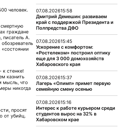
500 человек.
07.08.2026
15:58
Дмитрий Демешин: развиваем
край с поддержкой Президента и
а смертную
Полпредства ДФО
нах граждане
 писатель А.
07.08.2026
15:45
А обозреватель
Ускорение с комфортом:
в «состоянии
«Ростелеком» построил оптику
еще для 3 000 домохозяйств
Хабаровского края
 к стенке!
ем казнить
07.08.2026
15:37
 мысль, что
Лагерь «Олимп» примет первую
 меры никогда
семейную смену осенью
07.08.2026
15:16
Интерес к работе курьером среди
сти, просят
студентов вырос на 32% в
о от убийц.
Хабаровском крае