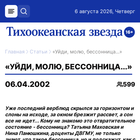
6 августа 2026, Четверг
меню
поиск
возрастное ограничение 16+
ссылка на главную
Главная
Статьи
«Уйди, молю, бессонница...»
«УЙДИ, МОЛЮ, БЕССОННИЦА...»
06.04.2002
599
Просмо
Уже последний верблюд скрылся за горизонтом и
слоны на исходе, за окном брезжит рассвет, а сон
все не идет... Кому не знакомо это отвратительное
состояние - бессонница? Татьяна Маховская и
Нина Панюшкина, доценты ДВГМУ, не только
знают, что такое бессонница, но и подскажут, как с