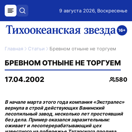
9 августа 2026, Воскресенье
меню
поиск
возрастное ограничение 16+
ссылка на главную
Главная
Статьи
Бревном отныне не торгуем
БРЕВНОМ ОТНЫНЕ НЕ ТОРГУЕМ
17.04.2002
580
Просмо
В начале марта этого года компания «Экстралес»
вернула в строй действующих Ванинский
лесопильный завод, несколько лет простоявший
без дела. Пример оказался заразительным:
оживает и лесоперерабатывающий цех
известного на побережье Татарского пролива