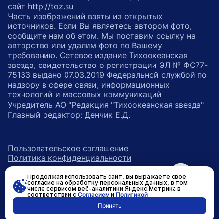
сайт http://toz.su
Часть изображений взяты из открытых
источников. Если Вы являетесь автором фото,
сообщите нам об этом. Мы поставим ссылку на
авторство или удалим фото по Вашему
требованию. Сетевое издание Тихоокеанская
звезда, свидетельство о регистрации ЭЛ № ФС77-
75133 выдано 07.03.2019 Федеральной службой по
надзору в сфере связи, информационных
технологий и массовых коммуникаций
Учредитель АО "Редакция "Тихоокеанская звезда"
Главный редактор: Денчик Е.Д.
Пользовательское соглашение
Политика конфиденциальности
Продолжая использовать сайт, вы выражаете свое
возрастное ограничение 16+
ссылка на главную
согласие на обработку персональных данных, в том
числе сервисом веб-аналитики Яндекс.Метрика в
соответствии с
Согласием
и
Политикой
ссылка на страницу в Вконтакте
ссылка на страницу в Одно
ссылка на канал в Тел
Принять
Разработано в
RASA