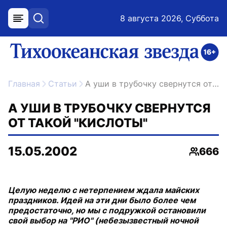
8 августа 2026, Суббота
меню
поиск
возрастное ограничение 16+
ссылка на главную
Главная
Статьи
А уши в трубочку свернутся от такой "кислоты"
А УШИ В ТРУБОЧКУ СВЕРНУТСЯ
ОТ ТАКОЙ "КИСЛОТЫ"
15.05.2002
666
Просмо
Целую неделю с нетерпением ждала майских
праздников. Идей на эти дни было более чем
предостаточно, но мы с подружкой остановили
свой выбор на "РИО" (небезызвестный ночной