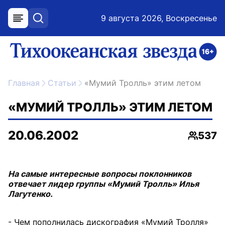
9 августа 2026, Воскресенье
меню
поиск
возрастное ограничение 16+
ссылка на главную
Главная
Статьи
«Мумий Тролль» этим летом
«МУМИЙ ТРОЛЛЬ» ЭТИМ ЛЕТОМ
20.06.2002
537
Просмо
На самые интересные вопросы поклонников
отвечает лидер группы «Мумий Тролль» Илья
Лагутенко.
- Чем пополнилась дискография «Мумий Тролля»