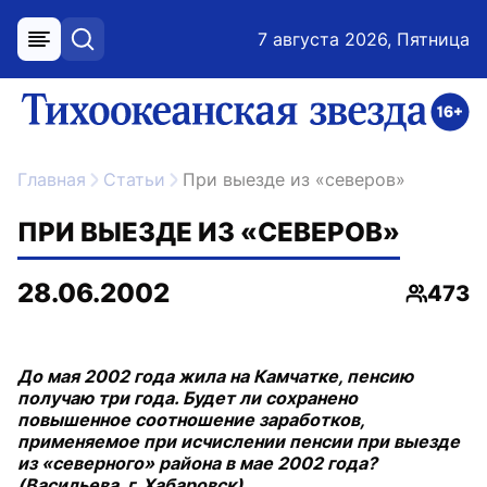
7 августа 2026, Пятница
меню
поиск
возрастное ограничение 16+
ссылка на главную
Главная
Статьи
При выезде из «северов»
ПРИ ВЫЕЗДЕ ИЗ «СЕВЕРОВ»
28.06.2002
473
Просмо
До мая 2002 года жила на Камчатке, пенсию
получаю три года. Будет ли сохранено
повышенное соотношение заработков,
применяемое при исчислении пенсии при выезде
из «северного» района в мае 2002 года?
(Васильева, г. Хабаровск).