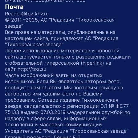
8(4212) 477-650;
8(4212) 377-630
Почта
Reader@toz.khv.ru
© 2011 –2025, АО "Редакция "Тихоокеанская
звезда"
Все права на материалы, опубликованные на
настоящем сайте, принадлежат АО "Редакция
"Тихоокеанская звезда"
Любое использование материалов и новостей
сайта допускается только с разрешения редакции
с обязательной гиперссылкой (hiperlink) на
сайт http://toz.su
Часть изображений взяты из открытых
источников. Если Вы являетесь автором фото,
сообщите нам об этом. Мы поставим ссылку на
авторство или удалим фото по Вашему
требованию. Сетевое издание Тихоокеанская
звезда, свидетельство о регистрации ЭЛ № ФС77-
75133 выдано 07.03.2019 Федеральной службой по
надзору в сфере связи, информационных
технологий и массовых коммуникаций
Учредитель АО "Редакция "Тихоокеанская звезда"
Главный редактор: Денчик Е.Д.