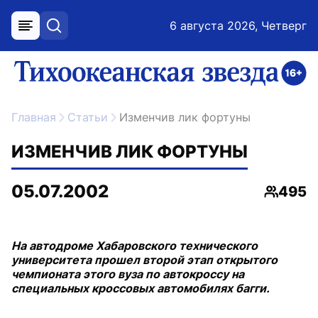
6 августа 2026, Четверг
меню
поиск
возрастное ограничение 16+
ссылка на главную
Главная
Статьи
Изменчив лик фортуны
ИЗМЕНЧИВ ЛИК ФОРТУНЫ
05.07.2002
495
Просмо
На автодроме Хабаровского технического
университета прошел второй этап открытого
чемпионата этого вуза по автокроссу на
специальных кроссовых автомобилях багги.