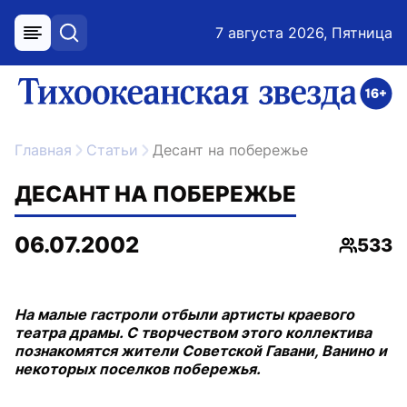
7 августа 2026, Пятница
меню
поиск
возрастное ограничение 16+
ссылка на главную
Главная
Статьи
Десант на побережье
ДЕСАНТ НА ПОБЕРЕЖЬЕ
06.07.2002
533
Просмо
На малые гастроли отбыли артисты краевого
театра драмы. С творчеством этого коллектива
познакомятся жители Советской Гавани, Ванино и
некоторых поселков побережья.